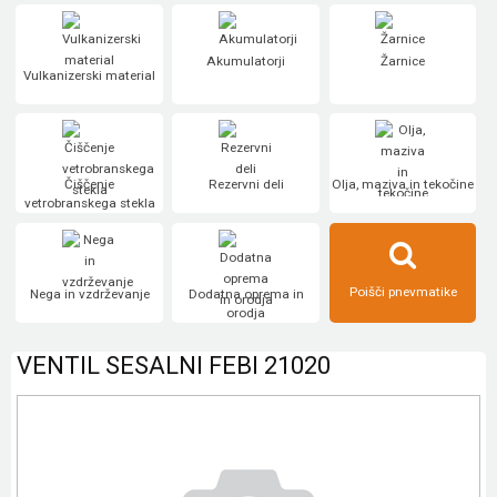
Akumulatorji
Žarnice
Vulkanizerski material
Čiščenje
Rezervni deli
Olja, maziva in tekočine
vetrobranskega stekla
Poišči pnevmatike
Nega in vzdrževanje
Dodatna oprema in
orodja
VENTIL SESALNI FEBI 21020