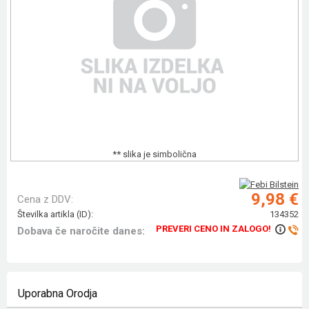
** slika je simbolična
9,98 €
Cena z DDV:
Številka artikla (ID):
134352
PREVERI CENO IN ZALOGO!
Dobava če naročite danes:
Uporabna Orodja