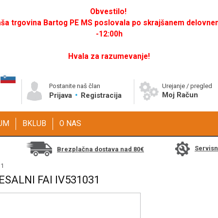
Obvestilo!
a trgovina Bartog PE MS poslovala po skrajšanem delovnem 
-12:00h
Hvala za razumevanje!
Postanite naš član
Urejanje / pregled
Moj Račun
Prijava
Registracija
GUM
BKLUB
O NAS
Servis
Brezplačna dostava nad 80€
31
ESALNI FAI IV531031