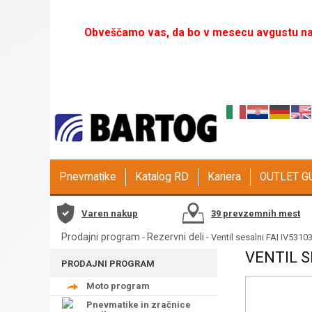
Obveščamo vas, da bo v mesecu avgustu naš
Pnevmatike
Katalog RD
Kariera
OUTLET 
Varen nakup
39 prevzemnih mest
Prodajni program
Rezervni deli
-
- Ventil sesalni FAI IV5310
VENTIL S
PRODAJNI PROGRAM
Moto program
Pnevmatike in zračnice