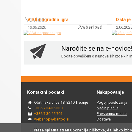
Novice
VISA nagradna igra
Izšla je
Preberi več
10.06.2026
2.06.2025
Naročite se na e-novice
Bodite obveščeni o najnovejših izdelkih 
Kontaktni podatki
Nakupovanje
Obrtniška ulica 18, 8210 Trebnje
Pogoji poslovanja
+386 7 34 35 330
Način plačila
+386 7 30 45 701
Prevzemna mesta
webshop@bartog.si
Dostava
Naša spletna stran uporablja piškotke, da lahko izb
© 2015 - 2025 Spletna trgovina Bartog, v spletni trgovini ww