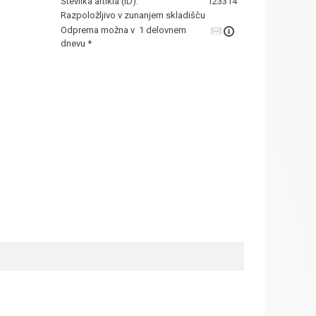
Številka artikla (ID):
123314
Razpoložljivo v zunanjem skladišču
Odprema možna v 1 delovnem
dnevu *