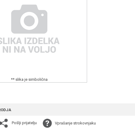
** slika je simbolična
RODJA
Pošlji prijatelju
Vprašanje strokovnjaku