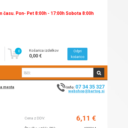
času. Pon- Pet 8:00h - 17:00h Sobota 8:00h
Košarica izdelkov
0
Odpri
0,00 €
košarico
07 34 35 327
na mesta
Info:
webshop@bartog.si
6,11 €
Cena z DDV: