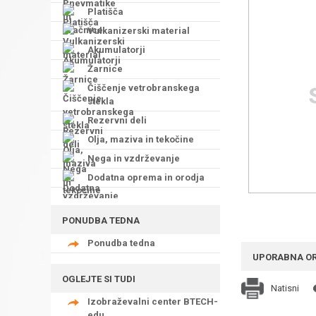
Platišča
Vulkanizerski material
Akumulatorji
Žarnice
Čiščenje vetrobranskega
stekla
Rezervni deli
Olja, maziva in tekočine
Nega in vzdrževanje
Dodatna oprema in orodja
PONUDBA TEDNA
Ponudba tedna
UPORABNA O
OGLEJTE SI TUDI
Natisni
Izobraževalni center BTECH-
edu