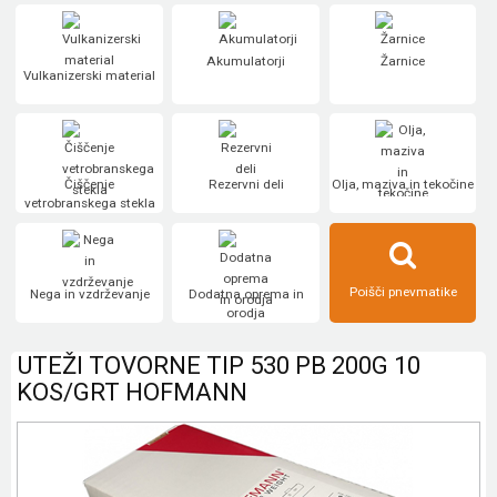
Akumulatorji
Žarnice
Vulkanizerski material
Čiščenje
Rezervni deli
Olja, maziva in tekočine
vetrobranskega stekla
Poišči pnevmatike
Nega in vzdrževanje
Dodatna oprema in
orodja
UTEŽI TOVORNE TIP 530 PB 200G 10
KOS/GRT HOFMANN