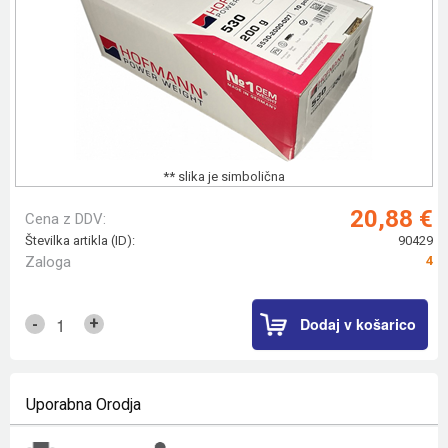
** slika je simbolična
20,88 €
Cena z DDV:
Številka artikla (ID):
90429
Zaloga
4
Dodaj v košarico
+
-
Uporabna Orodja