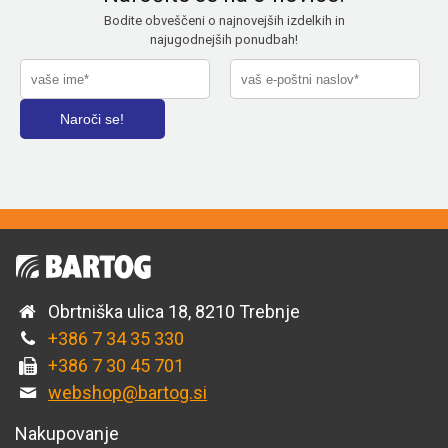
Bodite obveščeni o najnovejših izdelkih in
najugodnejših ponudbah!
Obrtniška ulica 18, 8210 Trebnje
+386 7 34 35 330
+386 7 30 45 701
webshop@bartog.si
Nakupovanje