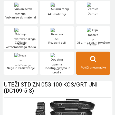
Akumulatorji
Žarnice
Vulkanizerski material
Čiščenje
Rezervni deli
Olja, maziva in tekočine
vetrobranskega stekla
Poišči pnevmatike
Nega in vzdrževanje
Dodatna oprema in
orodja
UTEŽI STD ZN 05G 100 KOS/GRT UNI
(DC109-5-S)