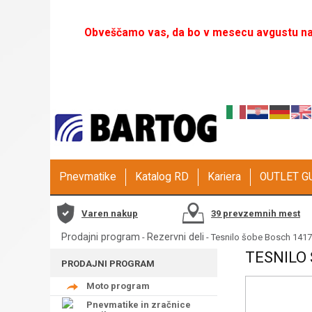
Obveščamo vas, da bo v mesecu avgustu naš
Pnevmatike
Katalog RD
Kariera
OUTLET 
Varen nakup
39 prevzemnih mest
Prodajni program
Rezervni deli
-
- Tesnilo šobe Bosch 1417
TESNILO 
PRODAJNI PROGRAM
Moto program
Pnevmatike in zračnice