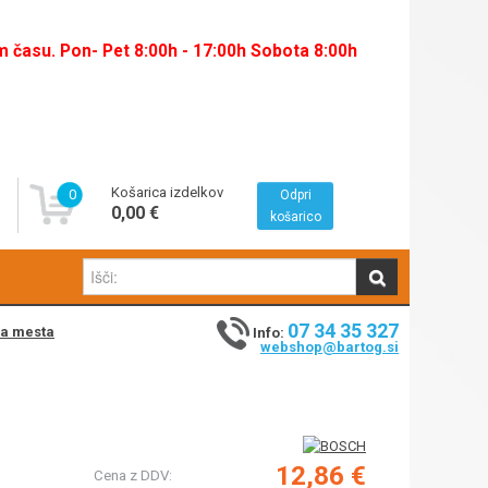
času. Pon- Pet 8:00h - 17:00h Sobota 8:00h
Košarica izdelkov
0
Odpri
0,00 €
košarico
07 34 35 327
na mesta
Info:
webshop@bartog.si
12,86 €
Cena z DDV: