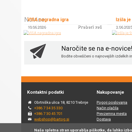
Novice
VISA nagradna igra
Izšla je
Preberi več
10.06.2026
2.06.2025
Naročite se na e-novice
Bodite obveščeni o najnovejših izdelkih 
Kontaktni podatki
Nakupovanje
Obrtniška ulica 18, 8210 Trebnje
Pogoji poslovanja
+386 7 34 35 330
Način plačila
+386 7 30 45 701
Prevzemna mesta
webshop@bartog.si
Dostava
Naša spletna stran uporablja piškotke, da lahko izb
© 2015 - 2025 Spletna trgovina Bartog, v spletni trgovini ww