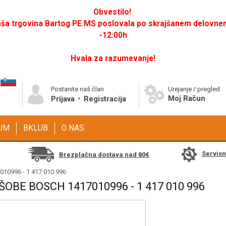
Obvestilo!
a trgovina Bartog PE MS poslovala po skrajšanem delovnem 
-12:00h
Hvala za razumevanje!
Postanite naš član
Urejanje / pregled
Moj Račun
Prijava
Registracija
GUM
BKLUB
O NAS
Servis
Brezplačna dostava nad 80€
010996 - 1 417 010 996
ŠOBE BOSCH 1417010996 - 1 417 010 996