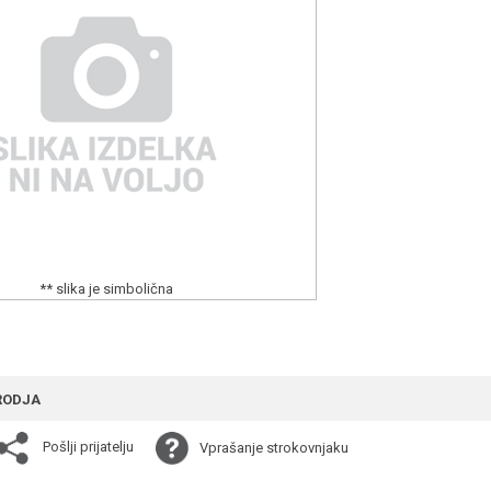
** slika je simbolična
RODJA
Pošlji prijatelju
Vprašanje strokovnjaku