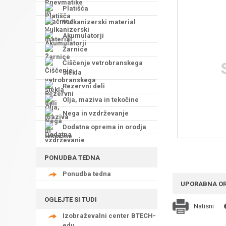
Platišča
Vulkanizerski material
Akumulatorji
Žarnice
Čiščenje vetrobranskega
stekla
Rezervni deli
Olja, maziva in tekočine
Nega in vzdrževanje
Dodatna oprema in orodja
PONUDBA TEDNA
Ponudba tedna
UPORABNA O
OGLEJTE SI TUDI
Natisni
Izobraževalni center BTECH-
edu