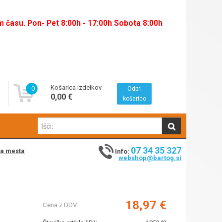
času. Pon- Pet 8:00h - 17:00h Sobota 8:00h
Košarica izdelkov
0
Odpri
0,00 €
košarico
07 34 35 327
na mesta
Info:
webshop@bartog.si
18,97 €
Cena z DDV: