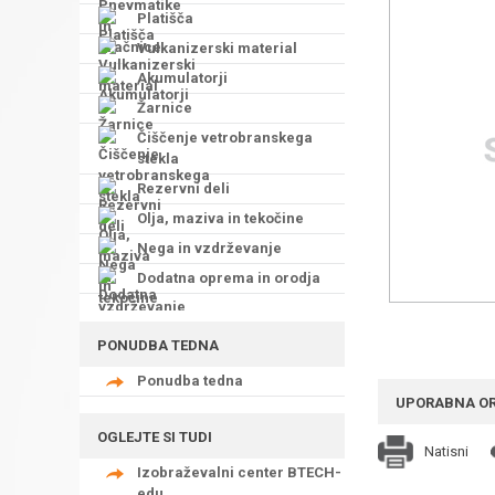
Platišča
Vulkanizerski material
Akumulatorji
Žarnice
Čiščenje vetrobranskega
stekla
Rezervni deli
Olja, maziva in tekočine
Nega in vzdrževanje
Dodatna oprema in orodja
PONUDBA TEDNA
Ponudba tedna
UPORABNA O
OGLEJTE SI TUDI
Natisni
Izobraževalni center BTECH-
edu