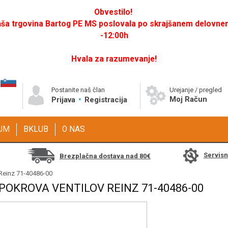
Obvestilo!
a trgovina Bartog PE MS poslovala po skrajšanem delovnem 
-12:00h
Hvala za razumevanje!
Postanite naš član
Urejanje / pregled
Moj Račun
Prijava
Registracija
GUM
BKLUB
O NAS
Servis
Brezplačna dostava nad 80€
 Reinz 71-40486-00
POKROVA VENTILOV REINZ 71-40486-00