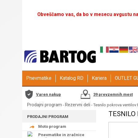
Obveščamo vas, da bo v mesecu avgustu naš
Pnevmatike
Katalog RD
Kariera
OUTLET 
Varen nakup
39 prevzemnih mest
Prodajni program
Rezervni deli
-
- Tesnilo pokrova ventilov
TESNILO 
PRODAJNI PROGRAM
Moto program
Pnevmatike in zračnice