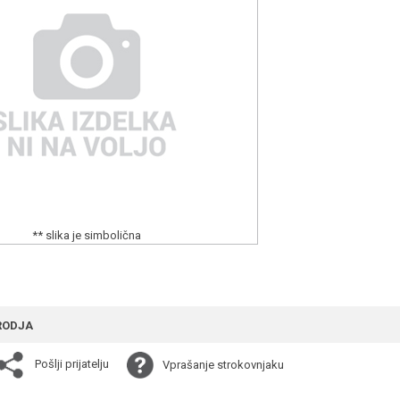
** slika je simbolična
RODJA
Pošlji prijatelju
Vprašanje strokovnjaku