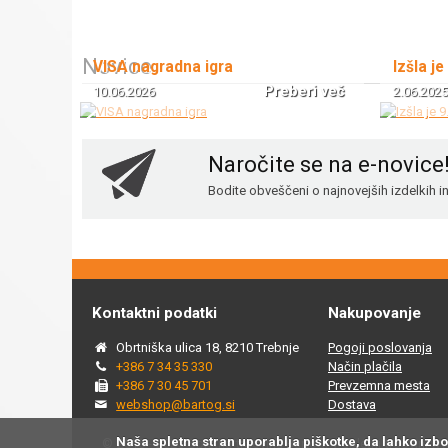
Novice
VISA nagradna igra
Izšla je
Preberi več
10.06.2026
2.06.2025
Naročite se na e-novice
Bodite obveščeni o najnovejših izdelkih 
Kontaktni podatki
Nakupovanje
Obrtniška ulica 18, 8210 Trebnje
Pogoji poslovanja
+386 7 34 35 330
Način plačila
+386 7 30 45 701
Prevzemna mesta
webshop@bartog.si
Dostava
Naša spletna stran uporablja piškotke, da lahko izb
© 2015 - 2025 Spletna trgovina Bartog, v spletni trgovini ww