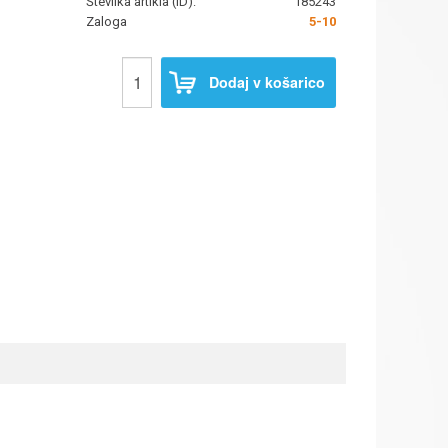
Številka artikla (ID):
185243
Zaloga
5-10
Dodaj v košarico