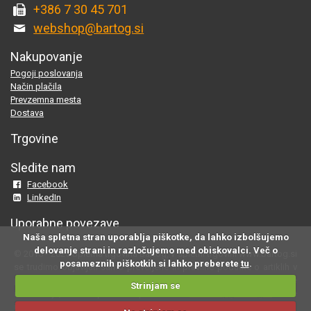
+386 7 30 45 701
webshop@bartog.si
Nakupovanje
Pogoji poslovanja
Način plačila
Prevzemna mesta
Dostava
Trgovine
Sledite nam
Facebook
LinkedIn
Uporabne povezave
Naša spletna stran uporablja piškotke, da lahko izbolšujemo
delovanje strani in razločujemo med obiskovalci. Več o
© 2015 - 2025 Spletna trgovina Bartog, v spletni trgovini www.bartog.si
posameznih piškotkih si lahko preberete
tu
.
se trudimo objavljati samo preverjene in pravilne podatke o artiklih v
ponudbi; če na naši strani odkrijete neresnične oziroma neustrezne
Strinjam se
informacije, nam to prosimo sporočite na
webshop@bartog.si
. Slike
izdelkov so simbolične. Cene že vsebujejo DDV.