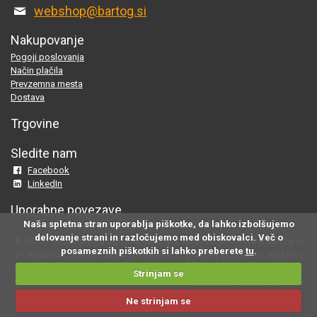
webshop@bartog.si
Nakupovanje
Pogoji poslovanja
Način plačila
Prevzemna mesta
Dostava
Trgovine
Sledite nam
Facebook
LinkedIn
Uporabne povezave
Naša spletna stran uporablja piškotke, da lahko izbolšujemo
delovanje strani in razločujemo med obiskovalci. Več o
© 2015 - 2025 Spletna trgovina Bartog, v spletni trgovini www.bartog.si
posameznih piškotkih si lahko preberete
tu
.
se trudimo objavljati samo preverjene in pravilne podatke o artiklih v
ponudbi; če na naši strani odkrijete neresnične oziroma neustrezne
Strinjam se
informacije, nam to prosimo sporočite na
webshop@bartog.si
. Slike
izdelkov so simbolične. Cene že vsebujejo DDV.
Ne strinjam se