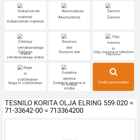
Akumulatorji
Žarnice
Vulkanizerski material
Čiščenje
Rezervni deli
Olja, maziva in tekočine
vetrobranskega stekla
Poišči pnevmatike
Nega in vzdrževanje
Dodatna oprema in
orodja
TESNILO KORITA OLJA ELRING 559.020 =
71-33642-00 = 713364200