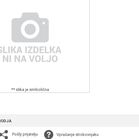
** slika je simbolična
RODJA
Pošlji prijatelju
Vprašanje strokovnjaku