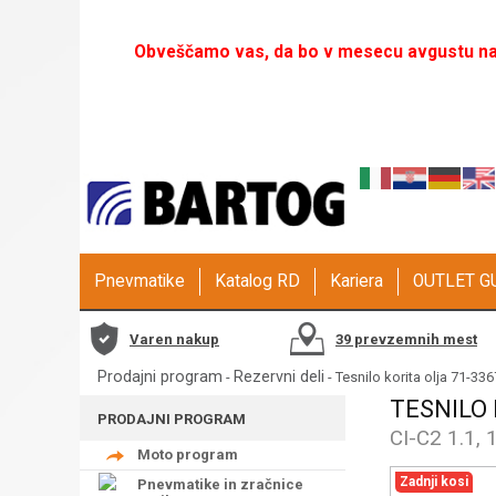
Obveščamo vas, da bo v mesecu avgustu naš
Pnevmatike
Katalog RD
Kariera
OUTLET 
Varen nakup
39 prevzemnih mest
Prodajni program
Rezervni deli
-
- Tesnilo korita olja 71-33
TESNILO 
PRODAJNI PROGRAM
CI-C2 1.1, 
Moto program
Zadnji kosi
Pnevmatike in zračnice