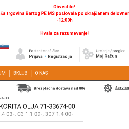
Obvestilo!
a trgovina Bartog PE MS poslovala po skrajšanem delovnem 
-12:00h
Hvala za razumevanje!
Postanite naš član
Urejanje / pregled
Moj Račun
Prijava
Registracija
GUM
BKLUB
O NAS
Servis
Brezplačna dostava nad 80€
674-00
KORITA OLJA 71-33674-00
1.4 03-, C3 1.1 09-, 307 1.4 00-