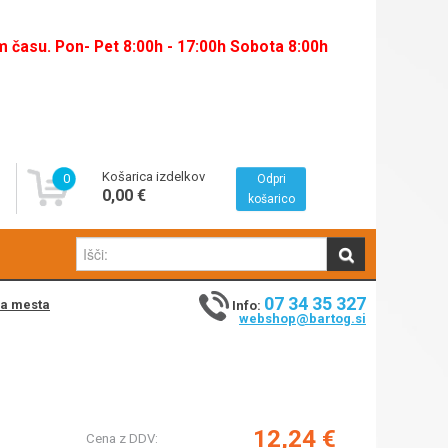
času. Pon- Pet 8:00h - 17:00h Sobota 8:00h
Košarica izdelkov
0
Odpri
0,00 €
košarico
07 34 35 327
na mesta
Info:
webshop@bartog.si
12,24 €
Cena z DDV: