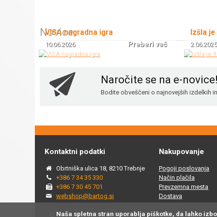
Novice
VISA nagradna igra
Izšla je
Preberi več
10.06.2026
2.06.2025
Naročite se na e-novice
Bodite obveščeni o najnovejših izdelkih 
Kontaktni podatki
Nakupovanje
Obrtniška ulica 18, 8210 Trebnje
Pogoji poslovanja
+386 7 34 35 330
Način plačila
+386 7 30 45 701
Prevzemna mesta
webshop@bartog.si
Dostava
Naša spletna stran uporablja piškotke, da lahko izb
© 2015 - 2025 Spletna trgovina Bartog, v spletni trgovini ww