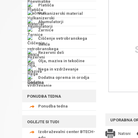
Platišča
Vulkanizerski material
Akumulatorji
Žarnice
Čiščenje vetrobranskega
stekla
Rezervni deli
Olja, maziva in tekočine
Nega in vzdrževanje
Dodatna oprema in orodja
PONUDBA TEDNA
Ponudba tedna
UPORABNA O
OGLEJTE SI TUDI
Izobraževalni center BTECH-
Natisni
edu