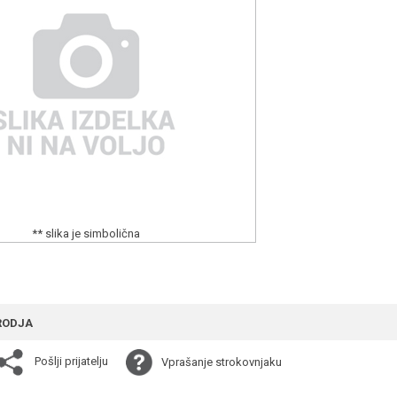
** slika je simbolična
RODJA
Pošlji prijatelju
Vprašanje strokovnjaku