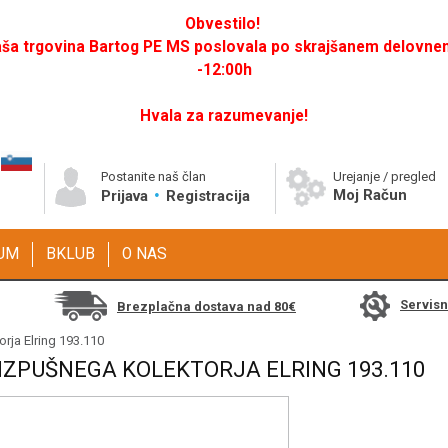
Obvestilo!
a trgovina Bartog PE MS poslovala po skrajšanem delovnem 
-12:00h
Hvala za razumevanje!
Postanite naš član
Urejanje / pregled
Moj Račun
Prijava
Registracija
GUM
BKLUB
O NAS
Servis
Brezplačna dostava nad 80€
orja Elring 193.110
 IZPUŠNEGA KOLEKTORJA ELRING 193.110