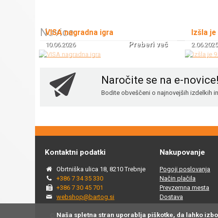
Novice
VISA nagradna igra
Izšla je
Preberi več
10.06.2026
2.06.2025
Naročite se na e-novice
Bodite obveščeni o najnovejših izdelkih 
Kontaktni podatki
Nakupovanje
Obrtniška ulica 18, 8210 Trebnje
Pogoji poslovanja
+386 7 34 35 330
Način plačila
+386 7 30 45 701
Prevzemna mesta
webshop@bartog.si
Dostava
Naša spletna stran uporablja piškotke, da lahko izb
© 2015 - 2025 Spletna trgovina Bartog, v spletni trgovini ww