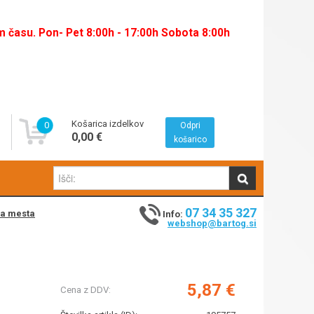
času. Pon- Pet 8:00h - 17:00h Sobota 8:00h
Košarica izdelkov
0
Odpri
0,00 €
košarico
07 34 35 327
na mesta
Info:
webshop@bartog.si
5,87 €
Cena z DDV: