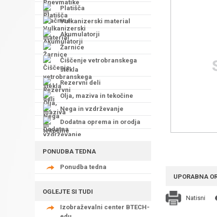
Platišča
Vulkanizerski material
Akumulatorji
Žarnice
Čiščenje vetrobranskega
stekla
Rezervni deli
Olja, maziva in tekočine
Nega in vzdrževanje
Dodatna oprema in orodja
PONUDBA TEDNA
Ponudba tedna
UPORABNA O
OGLEJTE SI TUDI
Natisni
Izobraževalni center BTECH-
edu