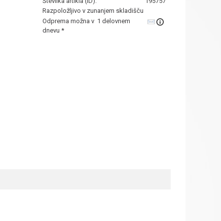
Številka artikla (ID):
195757
Razpoložljivo v zunanjem skladišču
Odprema možna v 1 delovnem
dnevu *