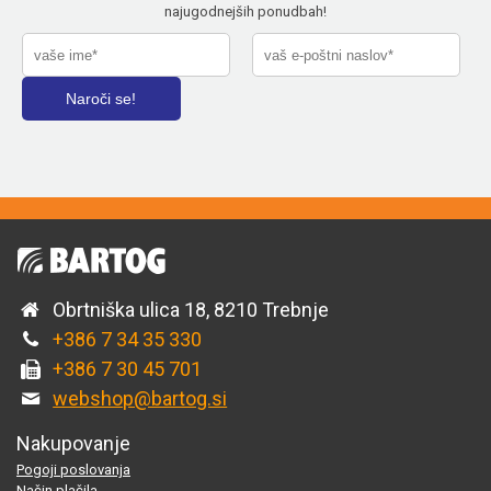
najugodnejših ponudbah!
Obrtniška ulica 18, 8210 Trebnje
+386 7 34 35 330
+386 7 30 45 701
webshop@bartog.si
Nakupovanje
Pogoji poslovanja
Način plačila