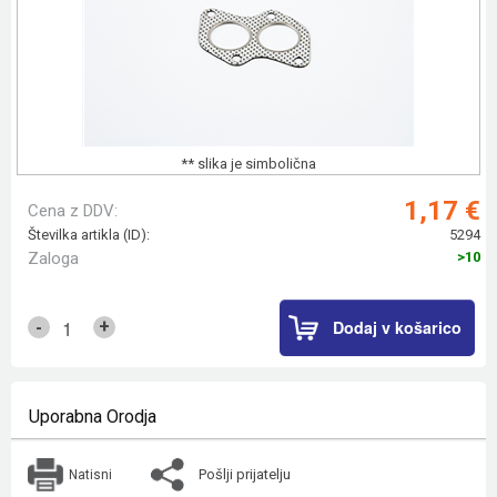
** slika je simbolična
1,17 €
Cena z DDV:
Številka artikla (ID):
5294
Zaloga
>10
Dodaj v košarico
+
-
Uporabna Orodja
Pošlji prijatelju
Natisni