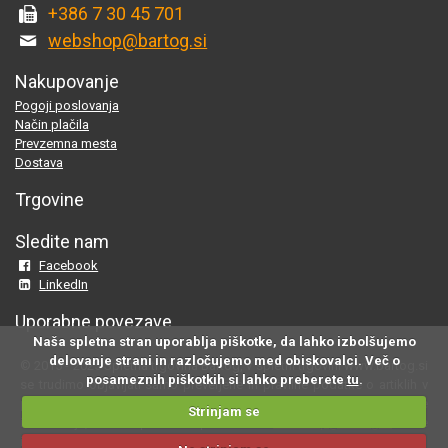
+386 7 30 45 701
webshop@bartog.si
Nakupovanje
Pogoji poslovanja
Način plačila
Prevzemna mesta
Dostava
Trgovine
Sledite nam
Facebook
LinkedIn
Uporabne povezave
Naša spletna stran uporablja piškotke, da lahko izbolšujemo
delovanje strani in razločujemo med obiskovalci. Več o
© 2015 - 2025 Spletna trgovina Bartog, v spletni trgovini www.bartog.si
posameznih piškotkih si lahko preberete
tu
.
se trudimo objavljati samo preverjene in pravilne podatke o artiklih v
ponudbi; če na naši strani odkrijete neresnične oziroma neustrezne
Strinjam se
informacije, nam to prosimo sporočite na
webshop@bartog.si
. Slike
izdelkov so simbolične. Cene že vsebujejo DDV.