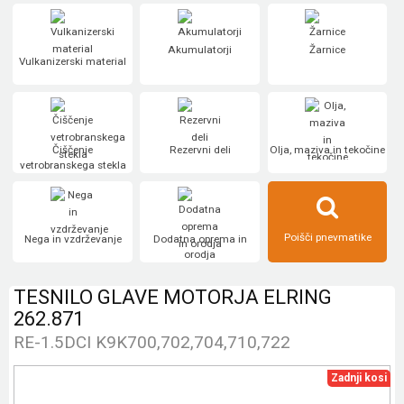
Akumulatorji
Žarnice
Vulkanizerski material
Čiščenje
Rezervni deli
Olja, maziva in tekočine
vetrobranskega stekla
Poišči pnevmatike
Nega in vzdrževanje
Dodatna oprema in
orodja
TESNILO GLAVE MOTORJA ELRING
262.871
RE-1.5DCI K9K700,702,704,710,722
Zadnji kosi