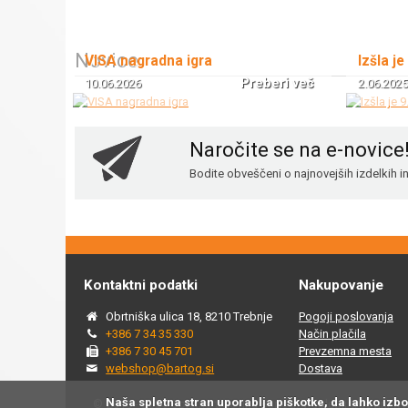
Novice
VISA nagradna igra
Izšla je
Preberi več
10.06.2026
2.06.2025
Naročite se na e-novice
Bodite obveščeni o najnovejših izdelkih 
Kontaktni podatki
Nakupovanje
Obrtniška ulica 18, 8210 Trebnje
Pogoji poslovanja
+386 7 34 35 330
Način plačila
+386 7 30 45 701
Prevzemna mesta
webshop@bartog.si
Dostava
Naša spletna stran uporablja piškotke, da lahko izb
© 2015 - 2025 Spletna trgovina Bartog, v spletni trgovini ww