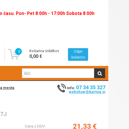
času. Pon- Pet 8:00h - 17:00h Sobota 8:00h
Košarica izdelkov
0
Odpri
0,00 €
košarico
07 34 35 327
na mesta
Info:
webshop@bartog.si
E7J
21,33 €
Cena z DDV: