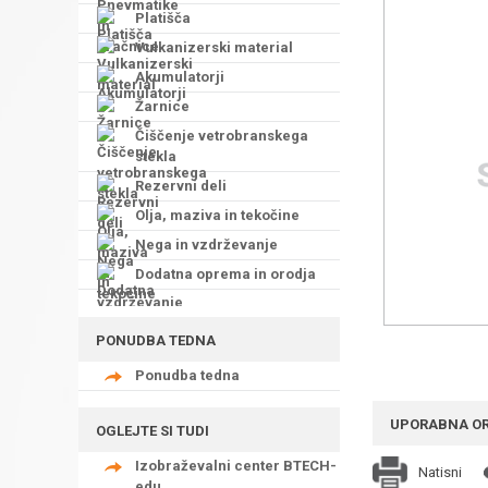
Platišča
Vulkanizerski material
Akumulatorji
Žarnice
Čiščenje vetrobranskega
stekla
Rezervni deli
Olja, maziva in tekočine
Nega in vzdrževanje
Dodatna oprema in orodja
PONUDBA TEDNA
Ponudba tedna
UPORABNA O
OGLEJTE SI TUDI
Izobraževalni center BTECH-
Natisni
edu