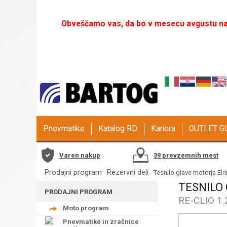
Obveščamo vas, da bo v mesecu avgustu naš
Pnevmatike
Katalog RD
Kariera
OUTLET 
Varen nakup
39 prevzemnih mest
Prodajni program
Rezervni deli
-
- Tesnilo glave motorja Elr
TESNILO
PRODAJNI PROGRAM
RE-CLIO 1
Moto program
Pnevmatike in zračnice