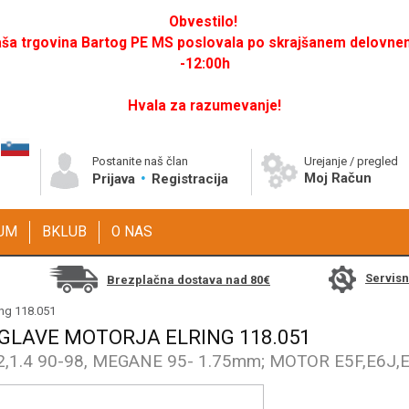
Obvestilo!
a trgovina Bartog PE MS poslovala po skrajšanem delovnem 
-12:00h
Hvala za razumevanje!
Postanite naš član
Urejanje / pregled
Moj Račun
Prijava
Registracija
GUM
BKLUB
O NAS
Servis
Brezplačna dostava nad 80€
ing 118.051
 GLAVE MOTORJA ELRING 118.051
.2,1.4 90-98, MEGANE 95- 1.75mm; MOTOR E5F,E6J,