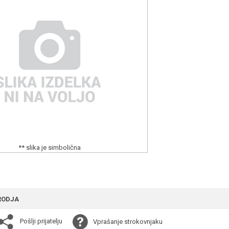
** slika je simbolična
RODJA
Pošlji prijatelju
Vprašanje strokovnjaku