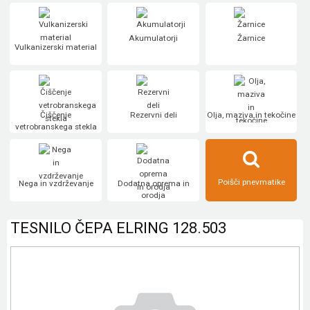
Akumulatorji
Žarnice
Vulkanizerski material
Čiščenje
Rezervni deli
Olja, maziva in tekočine
vetrobranskega stekla
Poišči pnevmatike
Nega in vzdrževanje
Dodatna oprema in
orodja
TESNILO ČEPA ELRING 128.503