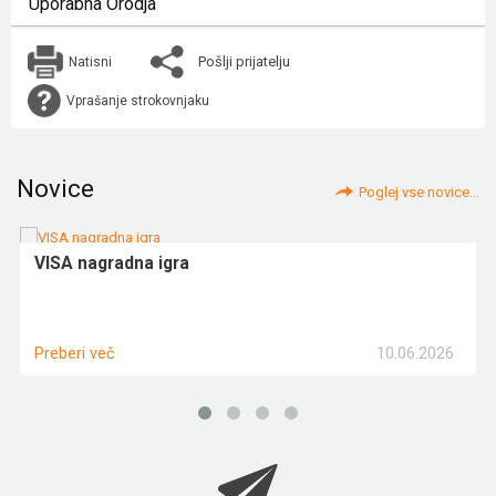
Uporabna Orodja
Pošlji prijatelju
Natisni
Vprašanje strokovnjaku
Novice
Poglej vse novice...
VISA nagradna igra
10.06.2026
Preberi več