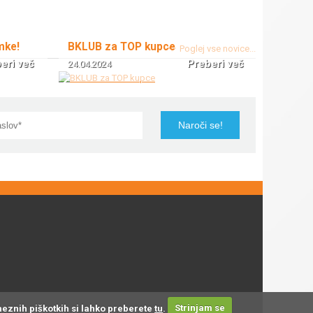
mke!
BKLUB za TOP kupce
Poglej vse novice...
eri več
Preberi več
24.04.2024
meznih piškotkih si lahko preberete
tu
.
Strinjam se
ih v ponudbi; če na naši strani odkrijete