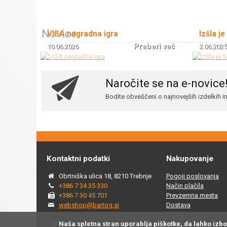
Novice
VISA nagradna igra
Izšla je
Preberi več
10.06.2026
2.06.2025
Naročite se na e-novice
Bodite obveščeni o najnovejših izdelkih 
Kontaktni podatki
Nakupovanje
Obrtniška ulica 18, 8210 Trebnje
Pogoji poslovanja
+386 7 34 35 330
Način plačila
+386 7 30 45 701
Prevzemna mesta
webshop@bartog.si
Dostava
Naša spletna stran uporablja piškotke, da lahko izb
© 2015 - 2025 Spletna trgovina Bartog, v spletni trgovini ww