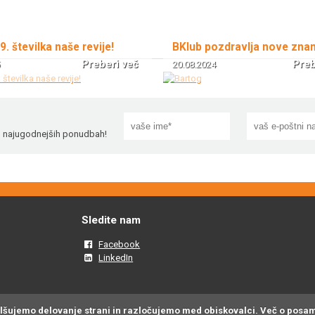
 9. številka naše revije!
BKlub pozdravlja nove zna
Preberi več
Preb
20.08.2024
!
in najugodnejših ponudbah!
Sledite nam
Facebook
LinkedIn
olšujemo delovanje strani in razločujemo med obiskovalci. Več o posa
w.bartog.si se trudimo objavljati samo preverjene in pravilne podatke o artikl