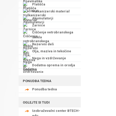
Platišča
Vulkanizerski material
Akumulatorji
Žarnice
Čiščenje vetrobranskega
stekla
Rezervni deli
Olja, maziva in tekočine
Nega in vzdrževanje
Dodatna oprema in orodja
PONUDBA TEDNA
Ponudba tedna
OGLEJTE SI TUDI
Izobraževalni center BTECH-
edu