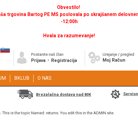
Obvestilo!
a trgovina Bartog PE MS poslovala po skrajšanem delovnem 
-12:00h
Hvala za razumevanje!
Postanite naš član
Urejanje / pregled
Moj Račun
Prijava
Registracija
GUM
BKLUB
O NAS
Servis
Brezplačna dostava nad 80€
. This is the topic Named: returns. You edit this in the ADMIN site.