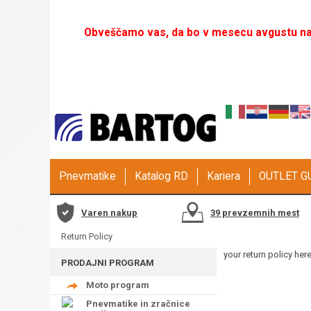
Obveščamo vas, da bo v mesecu avgustu naš
Pnevmatike
Katalog RD
Kariera
OUTLET 
Varen nakup
39 prevzemnih mest
Return Policy
your return policy here
PRODAJNI PROGRAM
Moto program
Pnevmatike in zračnice