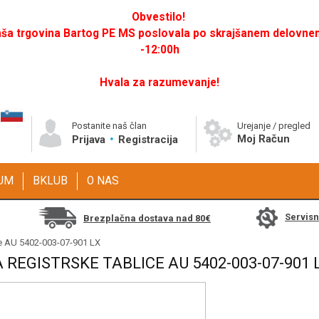
Obvestilo!
a trgovina Bartog PE MS poslovala po skrajšanem delovnem 
-12:00h
Hvala za razumevanje!
Postanite naš član
Urejanje / pregled
Moj Račun
Prijava
Registracija
GUM
BKLUB
O NAS
Servis
Brezplačna dostava nad 80€
ice AU 5402-003-07-901 LX
 REGISTRSKE TABLICE AU 5402-003-07-901 