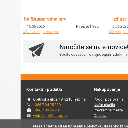
Novice
VISA nagradna igra
Izšla je
Preberi več
10.06.2026
2.06.2025
Naročite se na e-novice
Bodite obveščeni o najnovejših izdelkih 
Kontaktni podatki
Nakupovanje
Obrtniška ulica 18, 8210 Trebnje
Pogoji poslovanja
+386 7 34 35 330
Način plačila
+386 7 30 45 701
Prevzemna mesta
webshop@bartog.si
Dostava
Naša spletna stran uporablja piškotke, da lahko izb
© 2015 - 2025 Spletna trgovina Bartog, v spletni trgovini ww