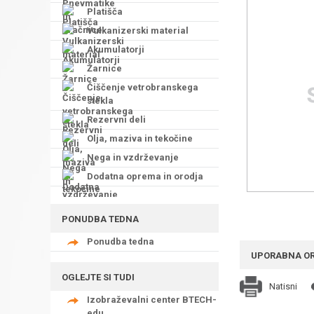
Platišča
Vulkanizerski material
Akumulatorji
Žarnice
Čiščenje vetrobranskega
stekla
Rezervni deli
Olja, maziva in tekočine
Nega in vzdrževanje
Dodatna oprema in orodja
PONUDBA TEDNA
Ponudba tedna
UPORABNA O
OGLEJTE SI TUDI
Natisni
Izobraževalni center BTECH-
edu