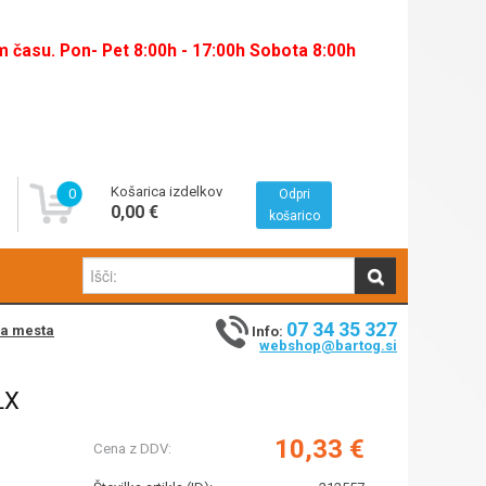
času. Pon- Pet 8:00h - 17:00h Sobota 8:00h
Košarica izdelkov
0
Odpri
0,00 €
košarico
07 34 35 327
na mesta
Info:
webshop@bartog.si
LX
10,33 €
Cena z DDV: