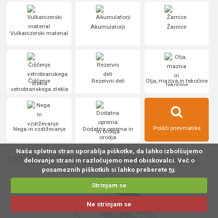
Akumulatorji
Žarnice
Vulkanizerski material
Čiščenje
Rezervni deli
Olja, maziva in tekočine
vetrobranskega stekla
Poišči pnevmatike
Nega in vzdrževanje
Dodatna oprema in
orodja
Naša spletna stran uporablja piškotke, da lahko izbolšujemo
SKLOPKA PRIKOLICE VALERYD 2290040
delovanje strani in razločujemo med obiskovalci. Več o
posameznih piškotkih si lahko preberete
tu
.
Strinjam se
Ne strinjam se