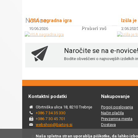
Novice
VISA nagradna igra
Izšla je
Preberi več
10.06.2026
2.06.2025
Naročite se na e-novice
Bodite obveščeni o najnovejših izdelkih 
Kontaktni podatki
Nakupovanje
Obrtniška ulica 18, 8210 Trebnje
Pogoji poslovanja
+386 7 34 35 330
Način plačila
+386 7 30 45 701
Prevzemna mesta
webshop@bartog.si
Dostava
Naša spletna stran uporablja piškotke, da lahko izb
© 2015 - 2025 Spletna trgovina Bartog, v spletni trgovini ww