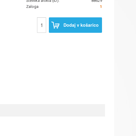
Številka artikla (ID):
88629
Zaloga
1
Dodaj v košarico