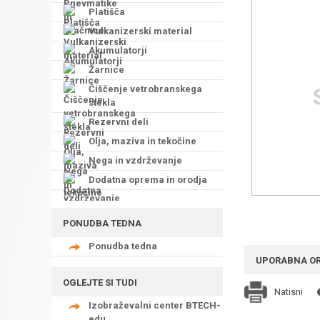
Platišča
Vulkanizerski material
Akumulatorji
Žarnice
Čiščenje vetrobranskega
stekla
Rezervni deli
Olja, maziva in tekočine
Nega in vzdrževanje
Dodatna oprema in orodja
PONUDBA TEDNA
Ponudba tedna
UPORABNA O
OGLEJTE SI TUDI
Natisni
Izobraževalni center BTECH-
edu