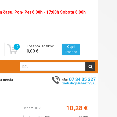
času. Pon- Pet 8:00h - 17:00h Sobota 8:00h
Košarica izdelkov
0
Odpri
0,00 €
košarico
07 34 35 327
na mesta
Info:
webshop@bartog.si
10,28 €
Cena z DDV: