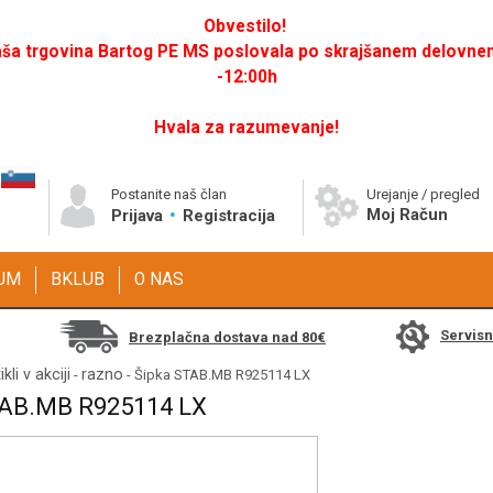
Obvestilo!
a trgovina Bartog PE MS poslovala po skrajšanem delovnem 
-12:00h
Hvala za razumevanje!
Postanite naš član
Urejanje / pregled
Moj Račun
Prijava
Registracija
GUM
BKLUB
O NAS
Servis
Brezplačna dostava nad 80€
ikli v akciji
razno
-
- Šipka STAB.MB R925114 LX
AB.MB R925114 LX