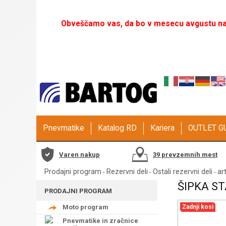
Obveščamo vas, da bo v mesecu avgustu naš
Pnevmatike
Katalog RD
Kariera
OUTLET 
Varen nakup
39 prevzemnih mest
Prodajni program
Rezervni deli
Ostali rezervni deli
art
-
-
-
ŠIPKA ST
PRODAJNI PROGRAM
Moto program
Zadnji kosi
Pnevmatike in zračnice