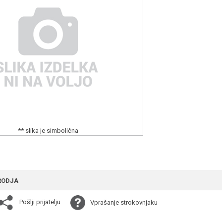
** slika je simbolična
RODJA
Pošlji prijatelju
Vprašanje strokovnjaku