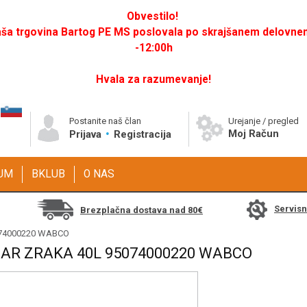
Obvestilo!
a trgovina Bartog PE MS poslovala po skrajšanem delovnem 
-12:00h
Hvala za razumevanje!
Postanite naš član
Urejanje / pregled
Moj Račun
Prijava
Registracija
GUM
BKLUB
O NAS
Servis
Brezplačna dostava nad 80€
5074000220 WABCO
AR ZRAKA 40L 95074000220 WABCO