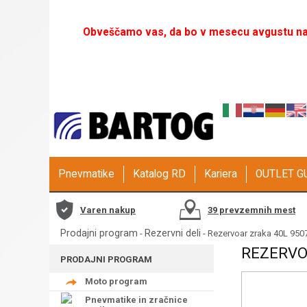
Obveščamo vas, da bo v mesecu avgustu naš
Pnevmatike
Katalog RD
Kariera
OUTLET 
Varen nakup
39 prevzemnih mest
Prodajni program
Rezervni deli
-
- Rezervoar zraka 40L 9
REZERVO
PRODAJNI PROGRAM
Moto program
Pnevmatike in zračnice