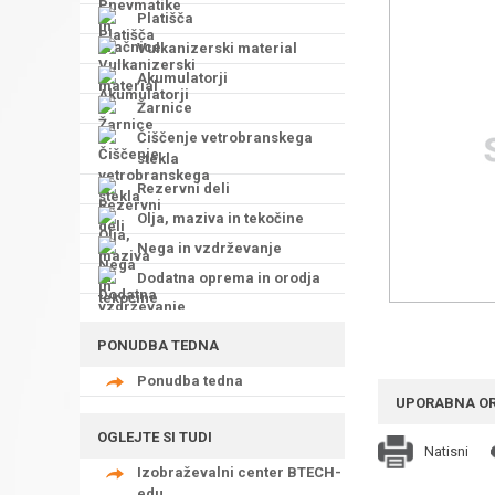
Platišča
Vulkanizerski material
Akumulatorji
Žarnice
Čiščenje vetrobranskega
stekla
Rezervni deli
Olja, maziva in tekočine
Nega in vzdrževanje
Dodatna oprema in orodja
PONUDBA TEDNA
Ponudba tedna
UPORABNA O
OGLEJTE SI TUDI
Natisni
Izobraževalni center BTECH-
edu