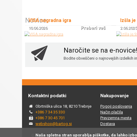
Novice
VISA nagradna igra
Izšla je
Preberi več
10.06.2026
2.06.2025
Naročite se na e-novice
Bodite obveščeni o najnovejših izdelkih 
Kontaktni podatki
Nakupovanje
Obrtniška ulica 18, 8210 Trebnje
Pogoji poslovanja
+386 7 34 35 330
Način plačila
+386 7 30 45 701
Prevzemna mesta
webshop@bartog.si
Dostava
Naša spletna stran uporablja piškotke, da lahko izb
© 2015 - 2025 Spletna trgovina Bartog, v spletni trgovini ww