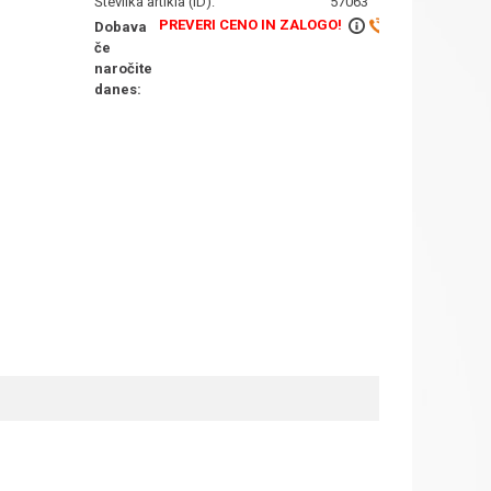
Številka artikla (ID):
57063
PREVERI CENO IN ZALOGO!
Dobava
če
naročite
danes: