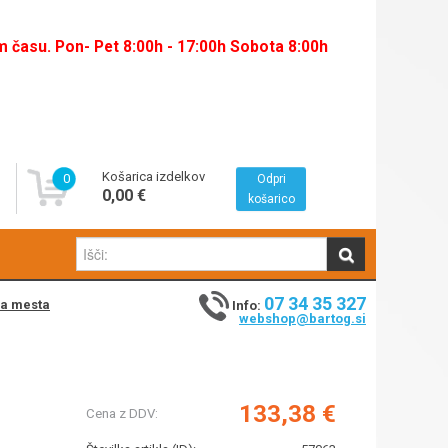
času. Pon- Pet 8:00h - 17:00h Sobota 8:00h
Košarica izdelkov
0
Odpri
0,00 €
košarico
07 34 35 327
na mesta
Info:
webshop@bartog.si
133,38 €
Cena z DDV: