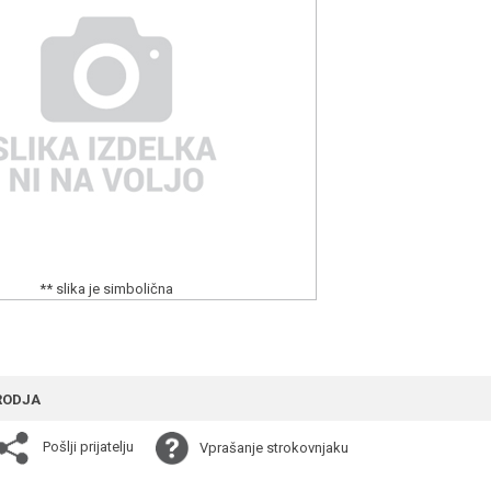
** slika je simbolična
RODJA
Pošlji prijatelju
Vprašanje strokovnjaku