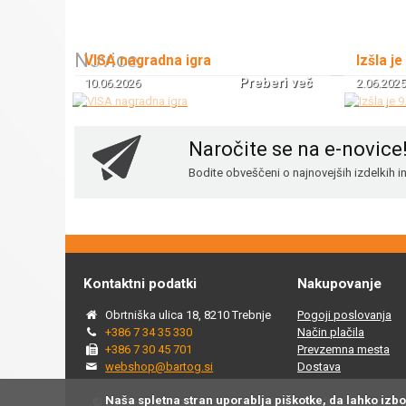
Novice
VISA nagradna igra
Izšla je
Preberi več
10.06.2026
2.06.2025
Naročite se na e-novice
Bodite obveščeni o najnovejših izdelkih 
Kontaktni podatki
Nakupovanje
Obrtniška ulica 18, 8210 Trebnje
Pogoji poslovanja
+386 7 34 35 330
Način plačila
+386 7 30 45 701
Prevzemna mesta
webshop@bartog.si
Dostava
Naša spletna stran uporablja piškotke, da lahko izb
© 2015 - 2025 Spletna trgovina Bartog, v spletni trgovini ww