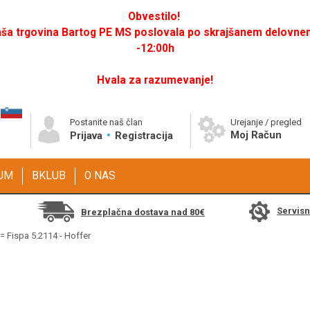
Obvestilo!
a trgovina Bartog PE MS poslovala po skrajšanem delovnem 
-12:00h
Hvala za razumevanje!
Postanite naš član
Urejanje / pregled
Moj Račun
Prijava
Registracija
GUM
BKLUB
O NAS
Servis
Brezplačna dostava nad 80€
= Fispa 5.2114 - Hoffer