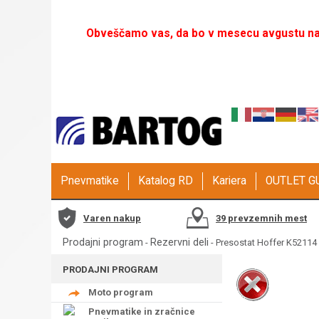
Obveščamo vas, da bo v mesecu avgustu naš
Pnevmatike
Katalog RD
Kariera
OUTLET 
Varen nakup
39 prevzemnih mest
Prodajni program
Rezervni deli
-
- Presostat Hoffer K52114 
PRODAJNI PROGRAM
Moto program
Pnevmatike in zračnice