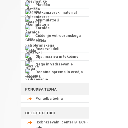
Platišča
Vulkanizerski material
Akumulatorji
Žarnice
Čiščenje vetrobranskega
stekla
Rezervni deli
Olja, maziva in tekočine
Nega in vzdrževanje
Dodatna oprema in orodja
PONUDBA TEDNA
Ponudba tedna
OGLEJTE SI TUDI
Izobraževalni center BTECH-
edu