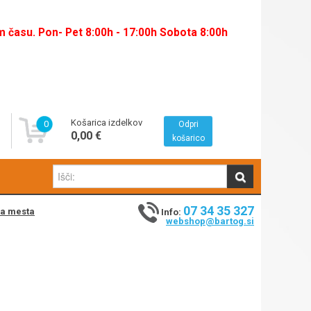
času. Pon- Pet 8:00h - 17:00h Sobota 8:00h
Košarica izdelkov
0
Odpri
0,00 €
košarico
07 34 35 327
na mesta
Info:
webshop@bartog.si