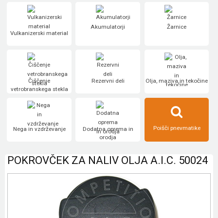
Akumulatorji
Žarnice
Vulkanizerski material
Čiščenje
Rezervni deli
Olja, maziva in tekočine
vetrobranskega stekla
Poišči pnevmatike
Nega in vzdrževanje
Dodatna oprema in
orodja
POKROVČEK ZA NALIV OLJA A.I.C. 50024