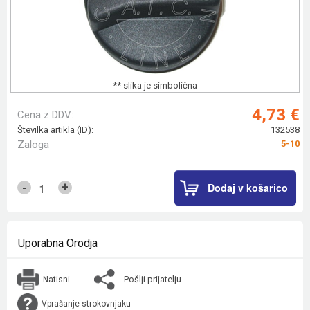
** slika je simbolična
4,73 €
Cena z DDV:
Številka artikla (ID):
132538
Zaloga
5-10
Dodaj v košarico
+
-
Uporabna Orodja
Pošlji prijatelju
Natisni
Vprašanje strokovnjaku