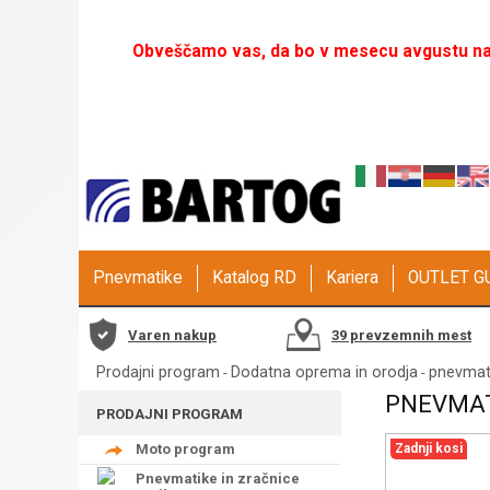
Obveščamo vas, da bo v mesecu avgustu naš
Pnevmatike
Katalog RD
Kariera
OUTLET 
Varen nakup
39 prevzemnih mest
Prodajni program
Dodatna oprema in orodja
pnevmats
-
-
PNEVMAT
PRODAJNI PROGRAM
Moto program
Zadnji kosi
Pnevmatike in zračnice