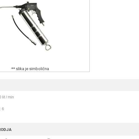
** slika je simbolična
lit / min
l
: 6
RODJA