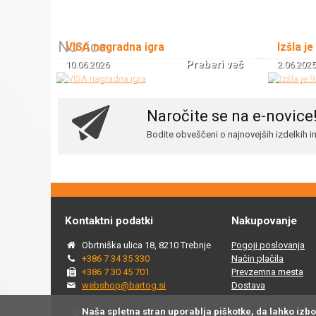
Novice
VISA nagradna igra
Izšla je
Preberi več
10.06.2026
2.06.2025
Naročite se na e-novice
Bodite obveščeni o najnovejših izdelkih 
Kontaktni podatki
Nakupovanje
Obrtniška ulica 18, 8210 Trebnje
Pogoji poslovanja
+386 7 34 35 330
Način plačila
+386 7 30 45 701
Prevzemna mesta
webshop@bartog.si
Dostava
Naša spletna stran uporablja piškotke, da lahko izb
© 2015 - 2025 Spletna trgovina Bartog, v spletni trgovini ww