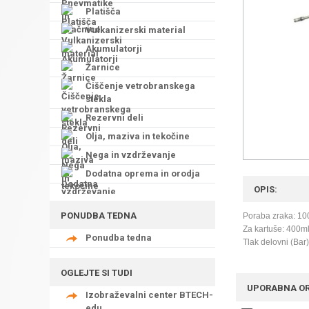
Platišča
Vulkanizerski material
Akumulatorji
Žarnice
Čiščenje vetrobranskega
stekla
Rezervni deli
Olja, maziva in tekočine
Nega in vzdrževanje
Dodatna oprema in orodja
OPIS:
PONUDBA TEDNA
Poraba zraka: 100 
Za kartuše: 400m
Ponudba tedna
Tlak delovni (Bar)
OGLEJTE SI TUDI
UPORABNA O
Izobraževalni center BTECH-
edu