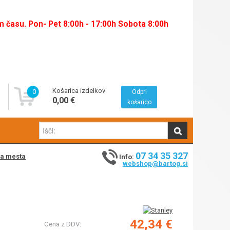
času. Pon- Pet 8:00h - 17:00h Sobota 8:00h
Košarica izdelkov
0
Odpri
0,00 €
košarico
07 34 35 327
na mesta
Info:
webshop@bartog.si
42,34 €
Cena z DDV: