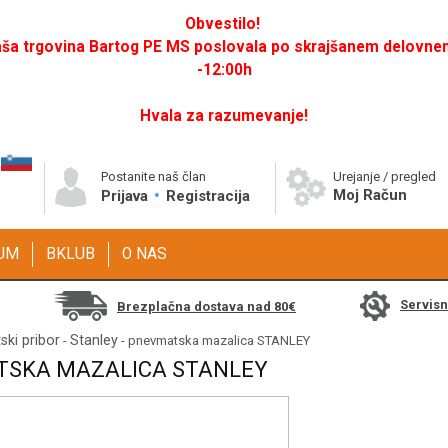
Obvestilo!
a trgovina Bartog PE MS poslovala po skrajšanem delovnem 
-12:00h
Hvala za razumevanje!
Postanite naš član
Urejanje / pregled
Moj Račun
Prijava
Registracija
GUM
BKLUB
O NAS
Servis
Brezplačna dostava nad 80€
ki pribor
Stanley
-
- pnevmatska mazalica STANLEY
SKA MAZALICA STANLEY