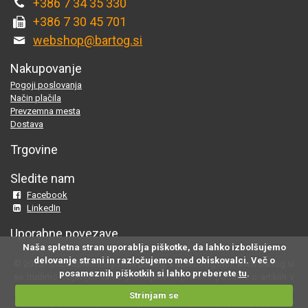
+386 7 34 35 330
+386 7 30 45 701
webshop@bartog.si
Nakupovanje
Pogoji poslovanja
Način plačila
Prevzemna mesta
Dostava
Trgovine
Sledite nam
Facebook
LinkedIn
Uporabne povezave
Naša spletna stran uporablja piškotke, da lahko izbolšujemo
delovanje strani in razločujemo med obiskovalci. Več o
© 2015 - 2025 Spletna trgovina Bartog, v spletni trgovini www.bartog.si
posameznih piškotkih si lahko preberete
tu
.
se trudimo objavljati samo preverjene in pravilne podatke o artiklih v
ponudbi; če na naši strani odkrijete neresnične oziroma neustrezne
Strinjam se
informacije, nam to prosimo sporočite na
webshop@bartog.si
. Slike