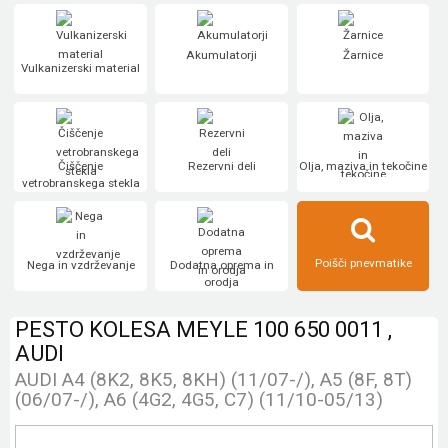
Akumulatorji
Žarnice
Vulkanizerski material
Čiščenje
Rezervni deli
Olja, maziva in tekočine
vetrobranskega stekla
Poišči pnevmatike
Nega in vzdrževanje
Dodatna oprema in
orodja
PESTO KOLESA MEYLE 100 650 0011 ,
AUDI
AUDI A4 (8K2, 8K5, 8KH) (11/07-/), A5 (8F, 8T)
(06/07-/), A6 (4G2, 4G5, C7) (11/10-05/13)