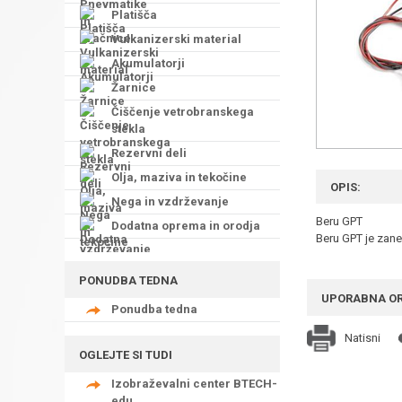
Platišča
Vulkanizerski material
Akumulatorji
Žarnice
Čiščenje vetrobranskega
stekla
Rezervni deli
Olja, maziva in tekočine
OPIS:
Nega in vzdrževanje
Beru GPT
Dodatna oprema in orodja
Beru GPT je zanes
PONUDBA TEDNA
UPORABNA O
Ponudba tedna
Natisni
OGLEJTE SI TUDI
Izobraževalni center BTECH-
edu