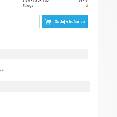
Številka artikla (ID):
93713
Zaloga
2
Dodaj v košarico
ov.