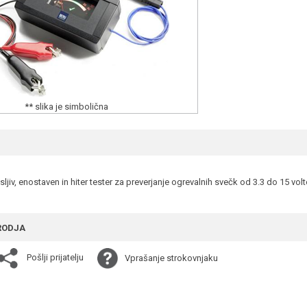
** slika je simbolična
ljiv, enostaven in hiter tester za preverjanje ogrevalnih svečk od 3.3 do 15 volt
RODJA
Pošlji prijatelju
Vprašanje strokovnjaku