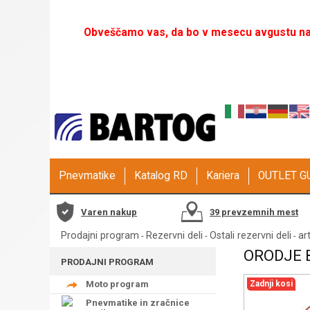
Obveščamo vas, da bo v mesecu avgustu naš
Pnevmatike
Katalog RD
Kariera
OUTLET 
Varen nakup
39 prevzemnih mest
Prodajni program
Rezervni deli
Ostali rezervni deli
art
-
-
-
ORODJE 
PRODAJNI PROGRAM
Moto program
Zadnji kosi
Pnevmatike in zračnice