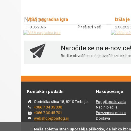
Novice
VISA nagradna igra
Izšla je
Preberi več
10.06.2026
2.06.2025
Naročite se na e-novice
Bodite obveščeni o najnovejših izdelkih 
Kontaktni podatki
Nakupovanje
Obrtniška ulica 18, 8210 Trebnje
Pogoji poslovanja
+386 7 34 35 330
Način plačila
+386 7 30 45 701
Prevzemna mesta
webshop@bartog.si
Dostava
Naša spletna stran uporablja piškotke, da lahko izb
© 2015 - 2025 Spletna trgovina Bartog, v spletni trgovini ww