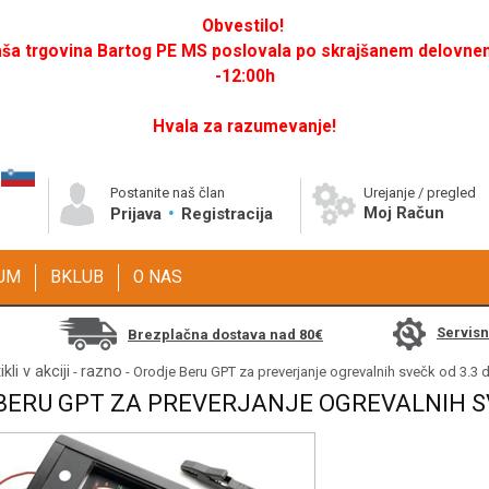
Obvestilo!
a trgovina Bartog PE MS poslovala po skrajšanem delovnem 
-12:00h
Hvala za razumevanje!
Postanite naš član
Urejanje / pregled
Moj Račun
Prijava
Registracija
GUM
BKLUB
O NAS
Servis
Brezplačna dostava nad 80€
ikli v akciji
razno
-
- Orodje Beru GPT za preverjanje ogrevalnih svečk od 3.3 
BERU GPT ZA PREVERJANJE OGREVALNIH SV