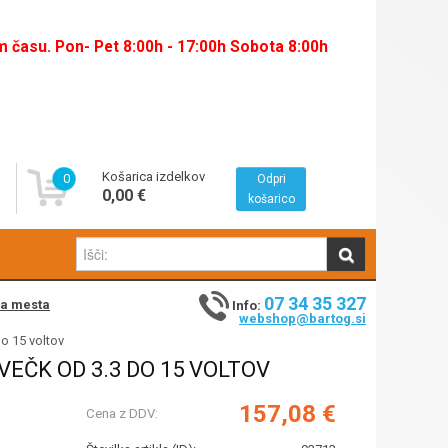
času. Pon- Pet 8:00h - 17:00h Sobota 8:00h
Košarica izdelkov
0
Odpri
0,00 €
košarico
07 34 35 327
na mesta
Info:
webshop@bartog.si
do 15 voltov
EČK OD 3.3 DO 15 VOLTOV
157,08 €
Cena z DDV: