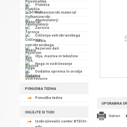
Platišča
Vulkanizerski material
Akumulatorji
Žarnice
Čiščenje vetrobranskega
stekla
Rezervni deli
Olja, maziva in tekočine
Nega in vzdrževanje
Dodatna oprema in orodja
PONUDBA TEDNA
Ponudba tedna
UPORABNA O
OGLEJTE SI TUDI
Natisni
Izobraževalni center BTECH-
edu