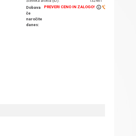
Številka artikla (ID):
132461
PREVERI CENO IN ZALOGO!
Dobava
če
naročite
danes: