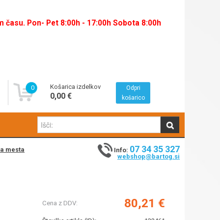
času. Pon- Pet 8:00h - 17:00h Sobota 8:00h
Košarica izdelkov
0
Odpri
0,00 €
košarico
07 34 35 327
na mesta
Info:
webshop@bartog.si
80,21 €
Cena z DDV: