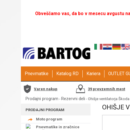
Obveščamo vas, da bo v mesecu avgustu naš
Pnevmatike
Katalog RD
Kariera
OUTLET 
Varen nakup
39 prevzemnih mest
Prodajni program
Rezervni deli
-
- Ohišje ventilatorja Škoda
OHIŠJE V
PRODAJNI PROGRAM
Moto program
Pnevmatike in zračnice