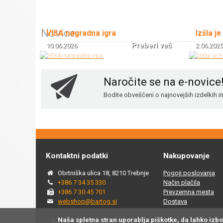
Novice
VISA nagradna igra
Izšla je
Preberi več
10.06.2026
2.06.2025
Naročite se na e-novice
Bodite obveščeni o najnovejših izdelkih 
Kontaktni podatki
Nakupovanje
Obrtniška ulica 18, 8210 Trebnje
Pogoji poslovanja
+386 7 34 35 330
Način plačila
+386 7 30 45 701
Prevzemna mesta
webshop@bartog.si
Dostava
Naša spletna stran uporablja piškotke, da lahko izb
© 2015 - 2025 Spletna trgovina Bartog, v spletni trgovini ww