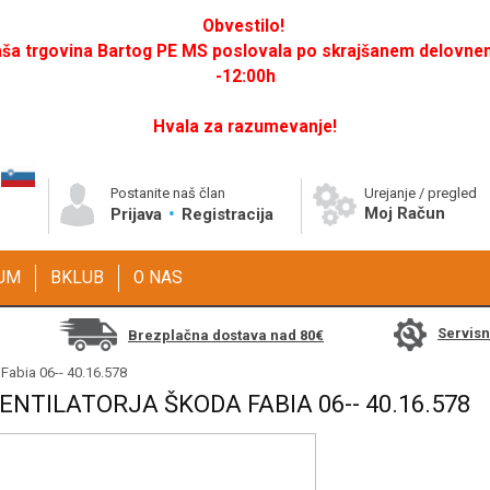
Obvestilo!
a trgovina Bartog PE MS poslovala po skrajšanem delovnem 
-12:00h
Hvala za razumevanje!
Postanite naš član
Urejanje / pregled
Moj Račun
Prijava
Registracija
GUM
BKLUB
O NAS
Servis
Brezplačna dostava nad 80€
 Fabia 06-- 40.16.578
ENTILATORJA ŠKODA FABIA 06-- 40.16.578