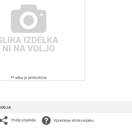
** slika je simbolična
RODJA
Pošlji prijatelju
Vprašanje strokovnjaku