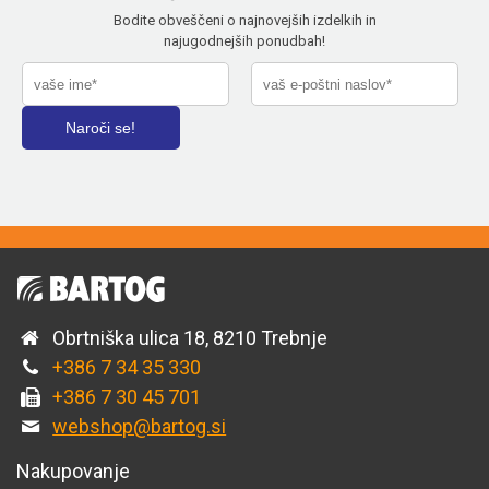
Bodite obveščeni o najnovejših izdelkih in
najugodnejših ponudbah!
Obrtniška ulica 18, 8210 Trebnje
+386 7 34 35 330
+386 7 30 45 701
webshop@bartog.si
Nakupovanje