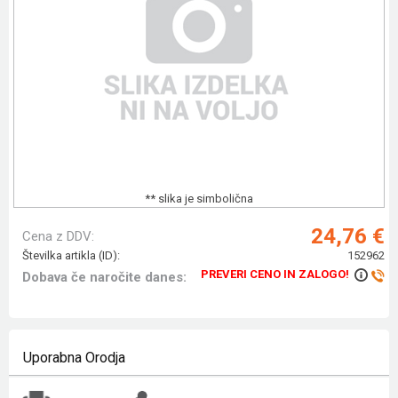
** slika je simbolična
24,76 €
Cena z DDV:
Številka artikla (ID):
152962
PREVERI CENO IN ZALOGO!
Dobava če naročite danes:
Uporabna Orodja