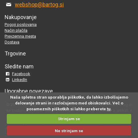
webshop@bartog.si
Nakupovanje
Pogoji poslovanja
Način plačila
Prevzemna mesta
Dostava
Trgovine
Sledite nam
Facebook
LinkedIn
Uporabne povezave
Naša spletna stran uporablja piškotke, da lahko izbolšujemo
delovanje strani in razločujemo med obiskovalci. Več o
© 2015 - 2025 Spletna trgovina Bartog, v spletni trgovini www.bartog.si
posameznih piškotkih si lahko preberete
tu
.
se trudimo objavljati samo preverjene in pravilne podatke o artiklih v
ponudbi; če na naši strani odkrijete neresnične oziroma neustrezne
Strinjam se
informacije, nam to prosimo sporočite na
webshop@bartog.si
. Slike
izdelkov so simbolične. Cene že vsebujejo DDV.
Ne strinjam se