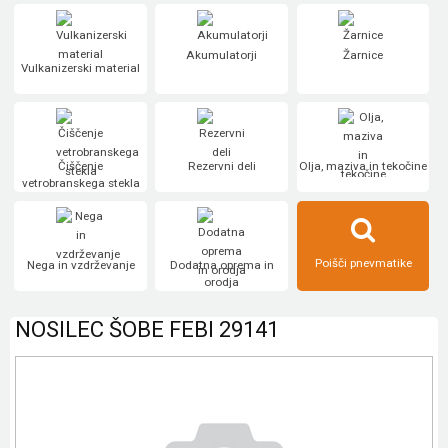
Akumulatorji
Žarnice
Vulkanizerski material
Čiščenje
Rezervni deli
Olja, maziva in tekočine
vetrobranskega stekla
Poišči pnevmatike
Nega in vzdrževanje
Dodatna oprema in
orodja
NOSILEC ŠOBE FEBI 29141