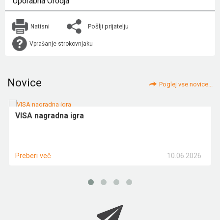
Uporabna Orodja
Pošlji prijatelju
Natisni
Vprašanje strokovnjaku
Novice
Poglej vse novice...
VISA nagradna igra
10.06.2026
Preberi več