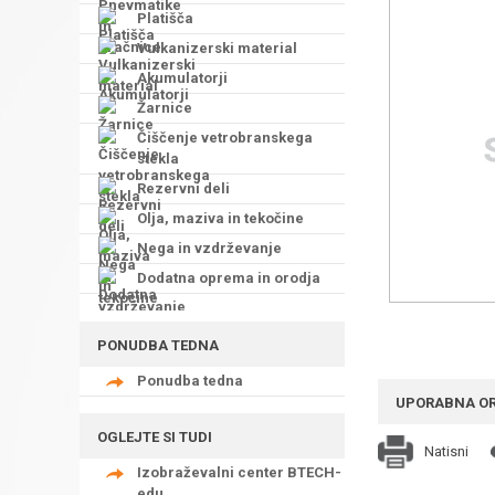
Platišča
Vulkanizerski material
Akumulatorji
Žarnice
Čiščenje vetrobranskega
stekla
Rezervni deli
Olja, maziva in tekočine
Nega in vzdrževanje
Dodatna oprema in orodja
PONUDBA TEDNA
Ponudba tedna
UPORABNA O
OGLEJTE SI TUDI
Natisni
Izobraževalni center BTECH-
edu