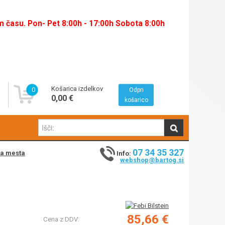
času. Pon- Pet 8:00h - 17:00h Sobota 8:00h
Košarica izdelkov
0
Odpri
0,00 €
košarico
07 34 35 327
na mesta
Info:
webshop@bartog.si
85,66 €
Cena z DDV: