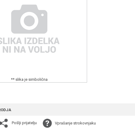
** slika je simbolična
RODJA
Pošlji prijatelju
Vprašanje strokovnjaku