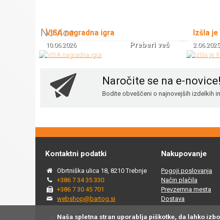
Novice
VISA nagradna igra
Izšla je
Preberi več
10.06.2026
2.06.2025
Naročite se na e-novice
Bodite obveščeni o najnovejših izdelkih 
Kontaktni podatki
Nakupovanje
Obrtniška ulica 18, 8210 Trebnje
Pogoji poslovanja
+386 7 34 35 330
Način plačila
+386 7 30 45 701
Prevzemna mesta
webshop@bartog.si
Dostava
Naša spletna stran uporablja piškotke, da lahko izb
© 2015 - 2025 Spletna trgovina Bartog, v spletni trgovini ww