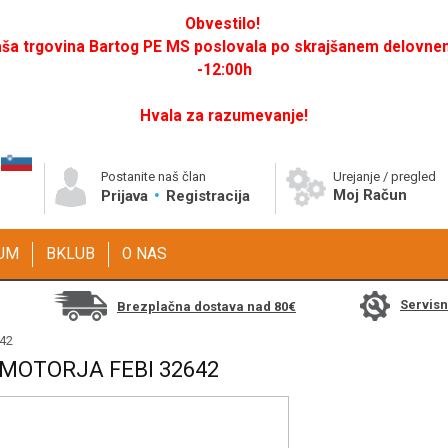
Obvestilo!
a trgovina Bartog PE MS poslovala po skrajšanem delovnem 
-12:00h
Hvala za razumevanje!
Postanite naš član
Urejanje / pregled
Moj Račun
Prijava
Registracija
GUM
BKLUB
O NAS
Servis
Brezplačna dostava nad 80€
642
 MOTORJA FEBI 32642