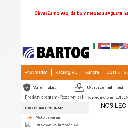
Obveščamo vas, da bo v mesecu avgustu naš
Pnevmatike
Katalog RD
Kariera
OUTLET 
Varen nakup
39 prevzemnih mest
Prodajni program
Rezervni deli
-
- Nosilec motorja FEBI 32
NOSILEC
PRODAJNI PROGRAM
Moto program
Pnevmatike in zračnice