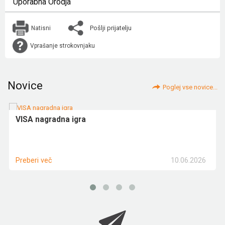
Uporabna Orodja
Pošlji prijatelju
Natisni
Vprašanje strokovnjaku
Novice
Poglej vse novice...
VISA nagradna igra
10.06.2026
Preberi več