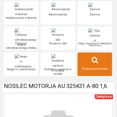
Akumulatorji
Žarnice
Vulkanizerski material
Čiščenje
Rezervni deli
Olja, maziva in tekočine
vetrobranskega stekla
Poišči pnevmatike
Nega in vzdrževanje
Dodatna oprema in
orodja
NOSILEC MOTORJA AU 325431 A-80 1,6
Zadnji kosi