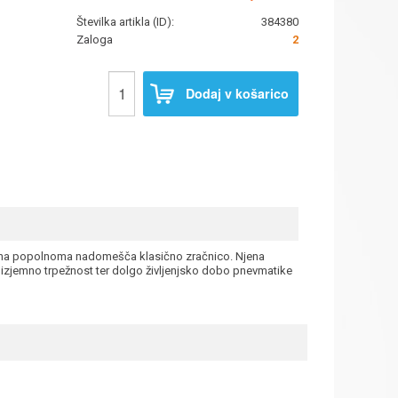
Številka artikla (ID):
384380
Zaloga
2
Dodaj v košarico
pena popolnoma nadomešča klasično zračnico. Njena
ja izjemno trpežnost ter dolgo življenjsko dobo pnevmatike