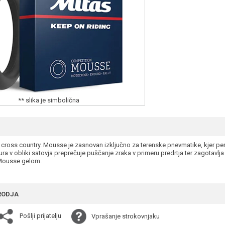
** slika je simbolična
 cross country. Mousse je zasnovan izključno za terenske pnevmatike, kjer 
tura v obliki satovja preprečuje puščanje zraka v primeru predrtja ter zagotavl
 Mousse gelom.
RODJA
Pošlji prijatelju
Vprašanje strokovnjaku