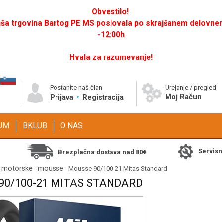
Obvestilo!
a trgovina Bartog PE MS poslovala po skrajšanem delovnem 
-12:00h
Hvala za razumevanje!
Postanite naš član
Urejanje / pregled
Moj Račun
Prijava
Registracija
GUM
BKLUB
O NAS
Servis
Brezplačna dostava nad 80€
 motorske
mousse
-
- Mousse 90/100-21 Mitas Standard
90/100-21 MITAS STANDARD