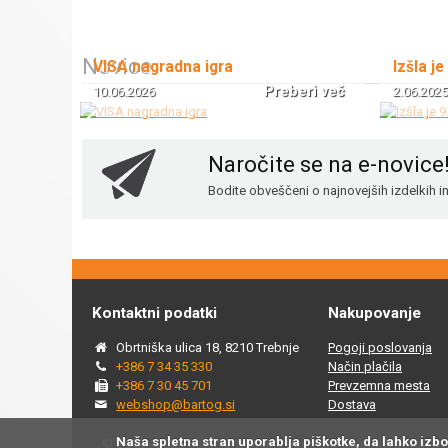
Novice
VISA nagradna igra
Izšla je
Preberi več
10.06.2026
2.06.2025
Naročite se na e-novice
Bodite obveščeni o najnovejših izdelkih 
Kontaktni podatki
Nakupovanje
Obrtniška ulica 18, 8210 Trebnje
Pogoji poslovanja
+386 7 34 35 330
Način plačila
+386 7 30 45 701
Prevzemna mesta
webshop@bartog.si
Dostava
Naša spletna stran uporablja piškotke, da lahko izb
© 2015 - 2025 Spletna trgovina Bartog, v spletni trgovini ww