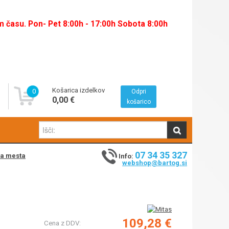
času. Pon- Pet 8:00h - 17:00h Sobota 8:00h
Košarica izdelkov
0
Odpri
0,00 €
košarico
07 34 35 327
na mesta
Info:
webshop@bartog.si
109,28 €
Cena z DDV: