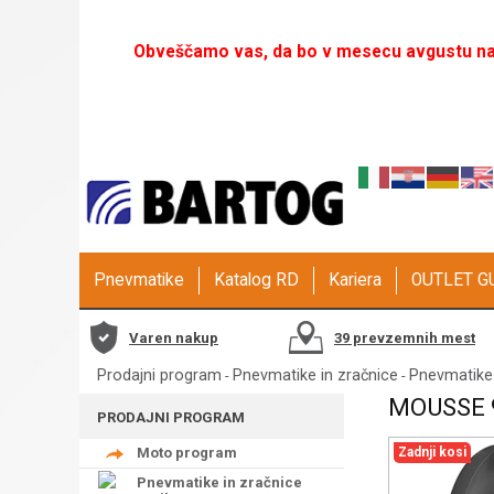
Obveščamo vas, da bo v mesecu avgustu naš
Pnevmatike
Katalog RD
Kariera
OUTLET 
Varen nakup
39 prevzemnih mest
Prodajni program
Pnevmatike in zračnice
Pnevmatike
-
-
MOUSSE 
PRODAJNI PROGRAM
Moto program
Zadnji kosi
Pnevmatike in zračnice