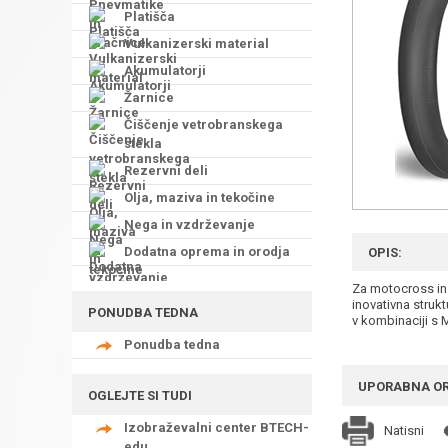
Platišča
Vulkanizerski material
Akumulatorji
Žarnice
Čiščenje vetrobranskega
stekla
Rezervni deli
Olja, maziva in tekočine
Nega in vzdrževanje
Dodatna oprema in orodja
OPIS:
Za motocross in
inovativna struk
PONUDBA TEDNA
v kombinaciji s
Ponudba tedna
UPORABNA O
OGLEJTE SI TUDI
Izobraževalni center BTECH-
Natisni
edu