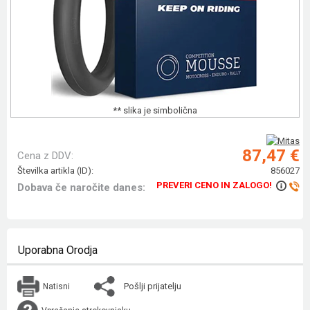
** slika je simbolična
87,47 €
Cena z DDV:
Številka artikla (ID):
856027
PREVERI CENO IN ZALOGO!
Dobava če naročite danes:
Uporabna Orodja
Pošlji prijatelju
Natisni