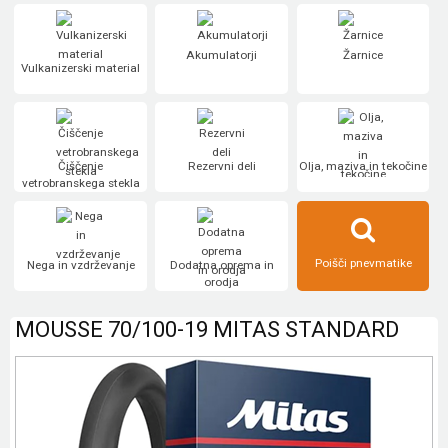
Akumulatorji
Žarnice
Vulkanizerski material
Čiščenje
Rezervni deli
Olja, maziva in tekočine
vetrobranskega stekla
Poišči pnevmatike
Nega in vzdrževanje
Dodatna oprema in
orodja
MOUSSE 70/100-19 MITAS STANDARD