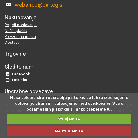
webshop@bartog.si
Nakupovanje
Pogoji poslovanja
Način plačila
Prevzemna mesta
Dostava
Trgovine
Sledite nam
Facebook
LinkedIn
Uporabne povezave
Naša spletna stran uporablja piškotke, da lahko izbolšujemo
delovanje strani in razločujemo med obiskovalci. Več o
© 2015 - 2025 Spletna trgovina Bartog, v spletni trgovini www.bartog.si
posameznih piškotkih si lahko preberete
tu
.
se trudimo objavljati samo preverjene in pravilne podatke o artiklih v
ponudbi; če na naši strani odkrijete neresnične oziroma neustrezne
Strinjam se
informacije, nam to prosimo sporočite na
webshop@bartog.si
. Slike
izdelkov so simbolične. Cene že vsebujejo DDV.
Ne strinjam se