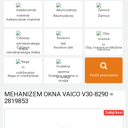
Akumulatorji
Žarnice
Vulkanizerski material
Čiščenje
Rezervni deli
Olja, maziva in tekočine
vetrobranskega stekla
Poišči pnevmatike
Nega in vzdrževanje
Dodatna oprema in
orodja
MEHANIZEM OKNA VAICO V30-8290 =
2819853
Zadnji kosi