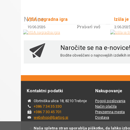
Novice
VISA nagradna igra
Izšla je
Preberi več
10.06.2026
2.06.2025
Naročite se na e-novice
Bodite obveščeni o najnovejših izdelkih 
Kontaktni podatki
Nakupovanje
Obrtniška ulica 18, 8210 Trebnje
Pogoji poslovanja
+386 7 34 35 330
Način plačila
+386 7 30 45 701
Prevzemna mesta
webshop@bartog.si
Dostava
Naša spletna stran uporablja piškotke, da lahko izb
© 2015 - 2025 Spletna trgovina Bartog, v spletni trgovini ww