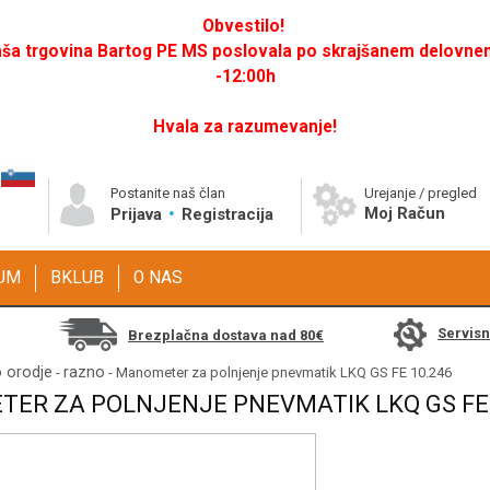
Obvestilo!
a trgovina Bartog PE MS poslovala po skrajšanem delovnem 
-12:00h
Hvala za razumevanje!
Postanite naš član
Urejanje / pregled
Moj Račun
Prijava
Registracija
GUM
BKLUB
O NAS
Servis
Brezplačna dostava nad 80€
o orodje
razno
-
- Manometer za polnjenje pnevmatik LKQ GS FE 10.246
ER ZA POLNJENJE PNEVMATIK LKQ GS FE 