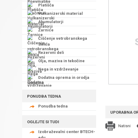
Platišča
Vulkanizerski material
Akumulatorji
Žarnice
Čiščenje vetrobranskega
stekla
Rezervni deli
Olja, maziva in tekočine
Nega in vzdrževanje
Dodatna oprema in orodja
PONUDBA TEDNA
Ponudba tedna
UPORABNA O
OGLEJTE SI TUDI
Natisni
Izobraževalni center BTECH-
edu