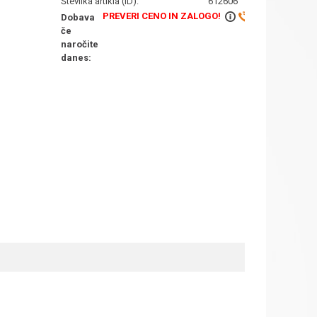
Številka artikla (ID):
612606
PREVERI CENO IN ZALOGO!
Dobava
če
naročite
danes: