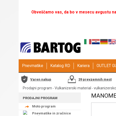
Obveščamo vas, da bo v mesecu avgustu naš
Pnevmatike
Katalog RD
Kariera
OUTLET 
Varen nakup
39 prevzemnih mest
Prodajni program
Vulkanizerski material
vulkanizersk
-
-
MANOMET
PRODAJNI PROGRAM
Moto program
Pnevmatike in zračnice