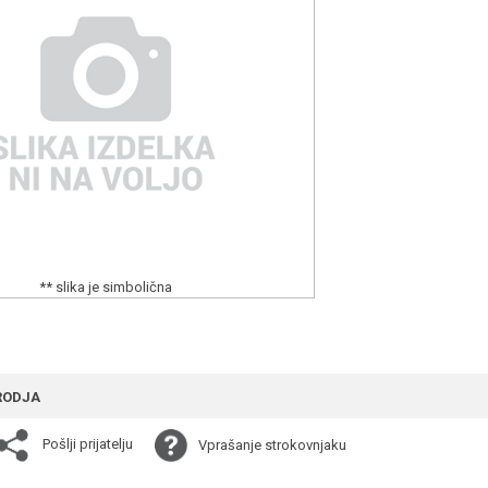
** slika je simbolična
RODJA
Pošlji prijatelju
Vprašanje strokovnjaku