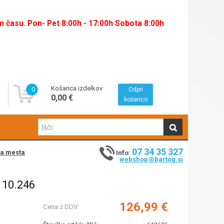
času. Pon- Pet 8:00h - 17:00h Sobota 8:00h
Košarica izdelkov
0
Odpri
0,00 €
košarico
07 34 35 327
na mesta
Info:
webshop@bartog.si
10.246
126,99 €
Cena z DDV: