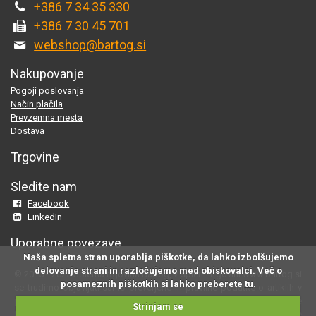
+386 7 34 35 330
+386 7 30 45 701
webshop@bartog.si
Nakupovanje
Pogoji poslovanja
Način plačila
Prevzemna mesta
Dostava
Trgovine
Sledite nam
Facebook
LinkedIn
Uporabne povezave
Naša spletna stran uporablja piškotke, da lahko izbolšujemo
delovanje strani in razločujemo med obiskovalci. Več o
© 2015 - 2025 Spletna trgovina Bartog, v spletni trgovini www.bartog.si
posameznih piškotkih si lahko preberete
tu
.
se trudimo objavljati samo preverjene in pravilne podatke o artiklih v
ponudbi; če na naši strani odkrijete neresnične oziroma neustrezne
Strinjam se
informacije, nam to prosimo sporočite na
webshop@bartog.si
. Slike