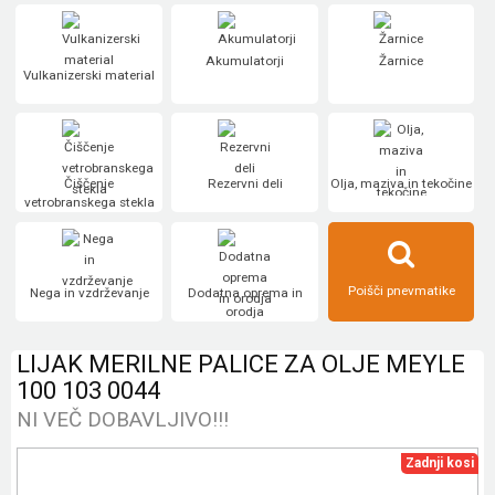
Akumulatorji
Žarnice
Vulkanizerski material
Čiščenje
Rezervni deli
Olja, maziva in tekočine
vetrobranskega stekla
Poišči pnevmatike
Nega in vzdrževanje
Dodatna oprema in
orodja
LIJAK MERILNE PALICE ZA OLJE MEYLE
100 103 0044
NI VEČ DOBAVLJIVO!!!
Zadnji kosi