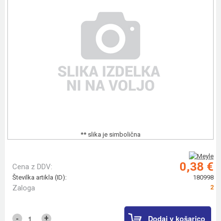
** slika je simbolična
0,38 €
Cena z DDV:
Številka artikla (ID):
180998
Zaloga
2
Dodaj v košarico
+
-