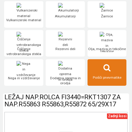
Akumulatorji
Žarnice
Vulkanizerski material
Čiščenje
Rezervni deli
Olja, maziva in tekočine
vetrobranskega stekla
Poišči pnevmatike
Nega in vzdrževanje
Dodatna oprema in
orodja
LEŽAJ NAP.ROLCA FI3440=RKT1307 ZA
NAP.R55863 R55863,R55872 65/29X17
Zadnji kosi