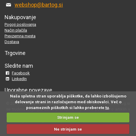
webshop@bartog.si
Nakupovanje
Pogoji poslovanja
Način plačila
Prevzemna mesta
Dostava
Trgovine
Sledite nam
Facebook
LinkedIn
Uporabne povezave
Naša spletna stran uporablja piškotke, da lahko izbolšujemo
delovanje strani in razločujemo med obiskovalci. Več o
© 2015 - 2025 Spletna trgovina Bartog, v spletni trgovini www.bartog.si
posameznih piškotkih si lahko preberete
tu
.
se trudimo objavljati samo preverjene in pravilne podatke o artiklih v
ponudbi; če na naši strani odkrijete neresnične oziroma neustrezne
Strinjam se
informacije, nam to prosimo sporočite na
webshop@bartog.si
. Slike
izdelkov so simbolične. Cene že vsebujejo DDV.
Ne strinjam se