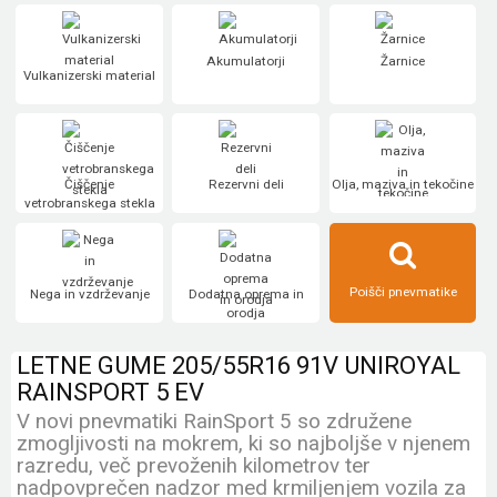
Akumulatorji
Žarnice
Vulkanizerski material
Čiščenje
Rezervni deli
Olja, maziva in tekočine
vetrobranskega stekla
Poišči pnevmatike
Nega in vzdrževanje
Dodatna oprema in
orodja
LETNE GUME 205/55R16 91V UNIROYAL
RAINSPORT 5 EV
V novi pnevmatiki RainSport 5 so združene
zmogljivosti na mokrem, ki so najboljše v njenem
razredu, več prevoženih kilometrov ter
nadpovprečen nadzor med krmiljenjem vozila za