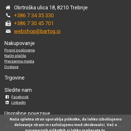
Obrtniška ulica 18, 8210 Trebnje
+386 7 34 35 330
+386 7 30 45 701
webshop@bartog.si
Nakupovanje
Pogoji poslovanja
Način plačila
Prevzemna mesta
Dostava
Trgovine
Sledite nam
Facebook
LinkedIn
Uporabne povezave
Naša spletna stran uporablja piškotke, da lahko izbolšujemo
delovanje strani in razločujemo med obiskovalci. Več o
© 2015 - 2025 Spletna trgovina Bartog, v spletni trgovini www.bartog.si
posameznih piškotkih si lahko preberete
tu
.