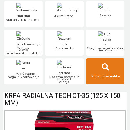
Akumulatorji
Žarnice
Vulkanizerski material
Čiščenje
Rezervni deli
Olja, maziva in tekočine
vetrobranskega stekla
Poišči pnevmatike
Nega in vzdrževanje
Dodatna oprema in
orodja
KRPA RADIALNA TECH CT-35 (125 X 150
MM)