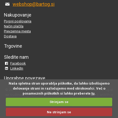
webshop@bartog.si
Nakupovanje
Pogoji poslovanja
Način plačila
Prevzemna mesta
Dostava
Trgovine
Sledite nam
Facebook
LinkedIn
Uporabne povezave
Naša spletna stran uporablja piškotke, da lahko izbolšujemo
delovanje strani in razločujemo med obiskovalci. Več o
© 2015 - 2025 Spletna trgovina Bartog, v spletni trgovini www.bartog.si
posameznih piškotkih si lahko preberete
tu
.
se trudimo objavljati samo preverjene in pravilne podatke o artiklih v
ponudbi; če na naši strani odkrijete neresnične oziroma neustrezne
Strinjam se
informacije, nam to prosimo sporočite na
webshop@bartog.si
. Slike
izdelkov so simbolične. Cene že vsebujejo DDV.
Ne strinjam se