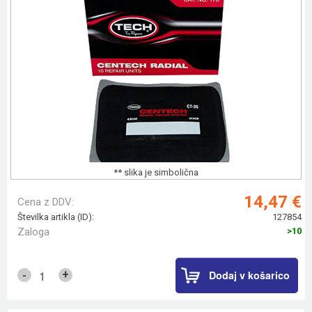
** slika je simbolična
14,47 €
Cena z DDV:
Številka artikla (ID):
127854
Zaloga
>10
Dodaj v košarico
+
-