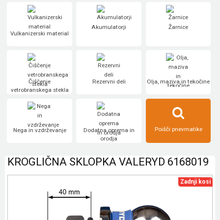
Akumulatorji
Žarnice
Vulkanizerski material
Čiščenje
Rezervni deli
Olja, maziva in tekočine
vetrobranskega stekla
Poišči pnevmatike
Nega in vzdrževanje
Dodatna oprema in
orodja
KROGLIČNA SKLOPKA VALERYD 6168019
Zadnji kosi