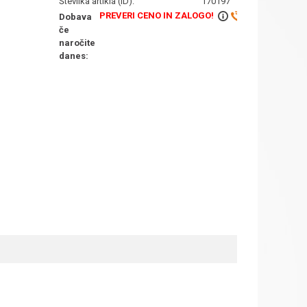
Številka artikla (ID):
170197
PREVERI CENO IN ZALOGO!
Dobava
če
naročite
danes: