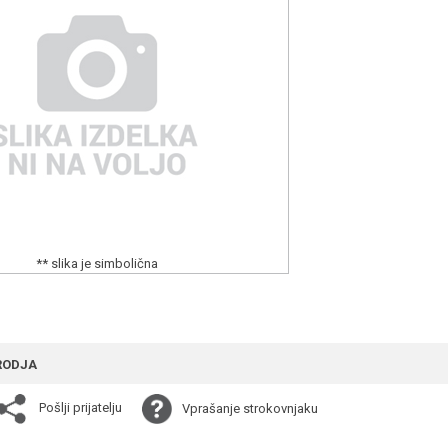
** slika je simbolična
RODJA
Pošlji prijatelju
Vprašanje strokovnjaku