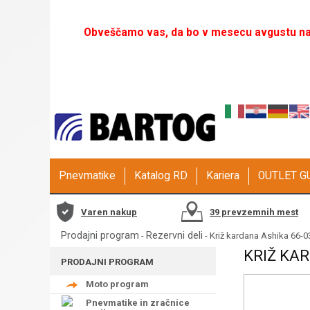
Obveščamo vas, da bo v mesecu avgustu naš
Pnevmatike
Katalog RD
Kariera
OUTLET 
Varen nakup
39 prevzemnih mest
Prodajni program
Rezervni deli
-
- Križ kardana Ashika 66-0
KRIŽ KAR
PRODAJNI PROGRAM
Moto program
Pnevmatike in zračnice