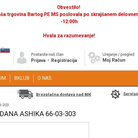
Obvestilo!
a trgovina Bartog PE MS poslovala po skrajšanem delovnem 
-12:00h
Hvala za razumevanje!
Postanite naš član
Urejanje / pregled
Moj Račun
Prijava
Registracija
GUM
BKLUB
O NAS
Servis
Brezplačna dostava nad 80€
3-303
DANA ASHIKA 66-03-303