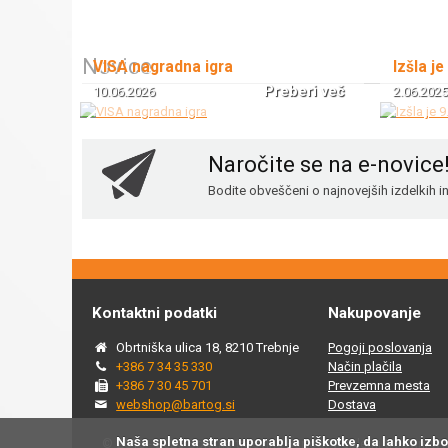
Novice
VISA nagradna igra
Izšla je
Preberi več
10.06.2026
2.06.2025
Naročite se na e-novice
Bodite obveščeni o najnovejših izdelkih 
Kontaktni podatki
Nakupovanje
Obrtniška ulica 18, 8210 Trebnje
Pogoji poslovanja
+386 7 34 35 330
Način plačila
+386 7 30 45 701
Prevzemna mesta
webshop@bartog.si
Dostava
Naša spletna stran uporablja piškotke, da lahko izb
© 2015 - 2025 Spletna trgovina Bartog, v spletni trgovini ww