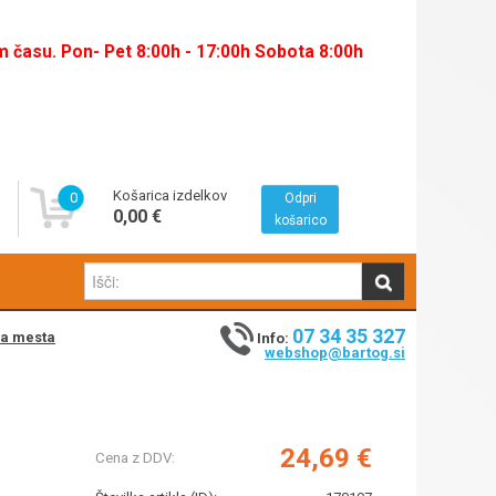
času. Pon- Pet 8:00h - 17:00h Sobota 8:00h
Košarica izdelkov
0
Odpri
0,00 €
košarico
07 34 35 327
na mesta
Info:
webshop@bartog.si
24,69 €
Cena z DDV: