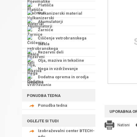
Platišča
Vulkanizerski material
Akumulatorji
Žarnice
Čiščenje vetrobranskega
stekla
Rezervni deli
Olja, maziva in tekočine
Nega in vzdrževanje
Dodatna oprema in orodja
PONUDBA TEDNA
Ponudba tedna
UPORABNA O
OGLEJTE SI TUDI
Natisni
Izobraževalni center BTECH-
edu