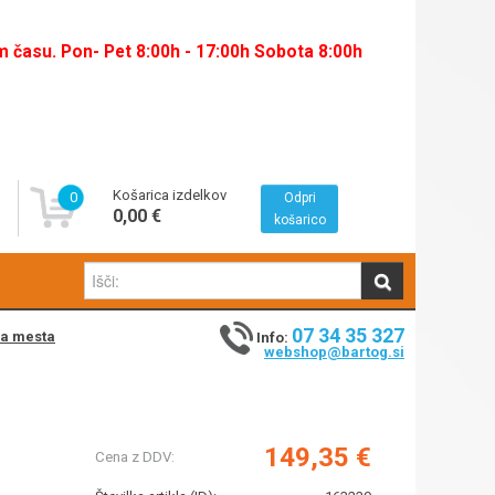
času. Pon- Pet 8:00h - 17:00h Sobota 8:00h
Košarica izdelkov
0
Odpri
0,00 €
košarico
07 34 35 327
na mesta
Info:
webshop@bartog.si
149,35 €
Cena z DDV: