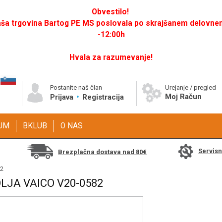
Obvestilo!
a trgovina Bartog PE MS poslovala po skrajšanem delovnem 
-12:00h
Hvala za razumevanje!
Postanite naš član
Urejanje / pregled
Moj Račun
Prijava
Registracija
GUM
BKLUB
O NAS
Servis
Brezplačna dostava nad 80€
82
LJA VAICO V20-0582