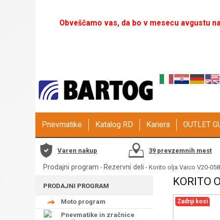
Obveščamo vas, da bo v mesecu avgustu naš
Pnevmatike
Katalog RD
Kariera
OUTLET 
Varen nakup
39 prevzemnih mest
Prodajni program
Rezervni deli
-
- Korito olja Vaico V20-05
KORITO O
PRODAJNI PROGRAM
Moto program
Zadnji kosi
Pnevmatike in zračnice