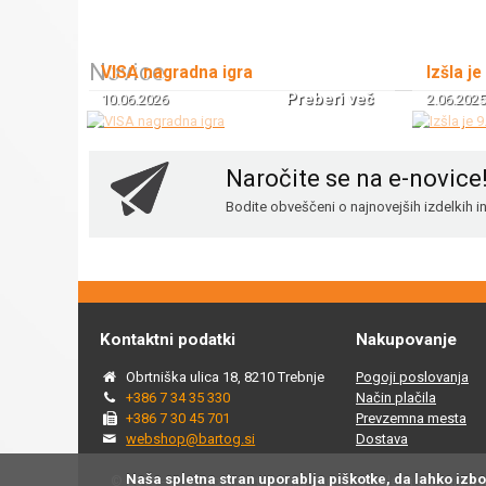
Novice
VISA nagradna igra
Izšla je
Preberi več
10.06.2026
2.06.2025
Naročite se na e-novice
Bodite obveščeni o najnovejših izdelkih 
Kontaktni podatki
Nakupovanje
Obrtniška ulica 18, 8210 Trebnje
Pogoji poslovanja
+386 7 34 35 330
Način plačila
+386 7 30 45 701
Prevzemna mesta
webshop@bartog.si
Dostava
Naša spletna stran uporablja piškotke, da lahko izb
© 2015 - 2025 Spletna trgovina Bartog, v spletni trgovini ww