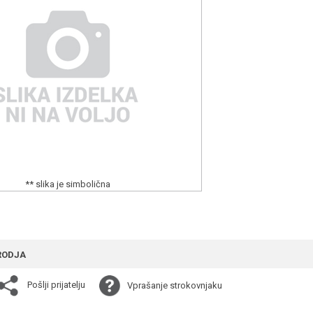
** slika je simbolična
RODJA
Pošlji prijatelju
Vprašanje strokovnjaku