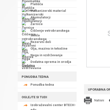
Platišča
Vulkanizerski material
Akumulatorji
Žarnice
Čiščenje vetrobranskega
stekla
Rezervni deli
Olja, maziva in tekočine
Nega in vzdrževanje
Dodatna oprema in orodja
PONUDBA TEDNA
Ponudba tedna
UPORABNA O
OGLEJTE SI TUDI
Natisni
Izobraževalni center BTECH-
edu