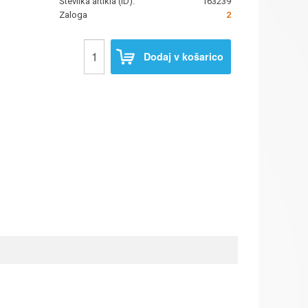
Številka artikla (ID):
163239
Zaloga
2
Dodaj v košarico