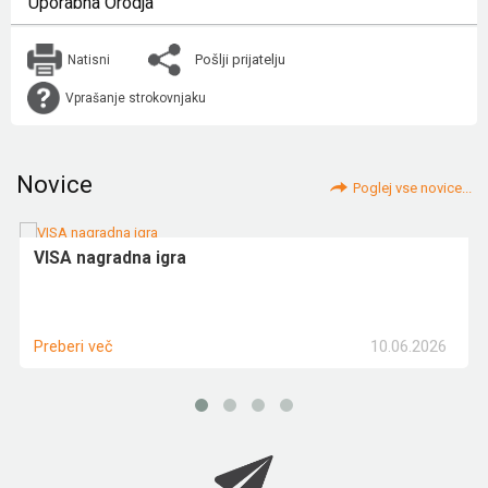
Uporabna Orodja
Pošlji prijatelju
Natisni
Vprašanje strokovnjaku
Novice
Poglej vse novice...
VISA nagradna igra
10.06.2026
Preberi več