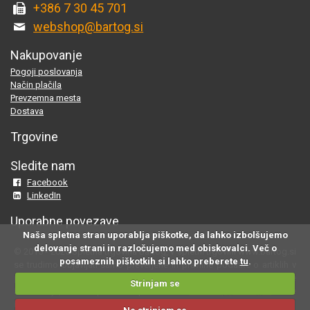
+386 7 30 45 701
webshop@bartog.si
Nakupovanje
Pogoji poslovanja
Način plačila
Prevzemna mesta
Dostava
Trgovine
Sledite nam
Facebook
LinkedIn
Uporabne povezave
Naša spletna stran uporablja piškotke, da lahko izbolšujemo
delovanje strani in razločujemo med obiskovalci. Več o
© 2015 - 2025 Spletna trgovina Bartog, v spletni trgovini www.bartog.si
posameznih piškotkih si lahko preberete
tu
.
se trudimo objavljati samo preverjene in pravilne podatke o artiklih v
ponudbi; če na naši strani odkrijete neresnične oziroma neustrezne
Strinjam se
informacije, nam to prosimo sporočite na
webshop@bartog.si
. Slike
izdelkov so simbolične. Cene že vsebujejo DDV.