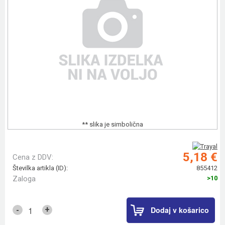
** slika je simbolična
5,18 €
Cena z DDV:
Številka artikla (ID):
855412
Zaloga
>10
Dodaj v košarico
+
-