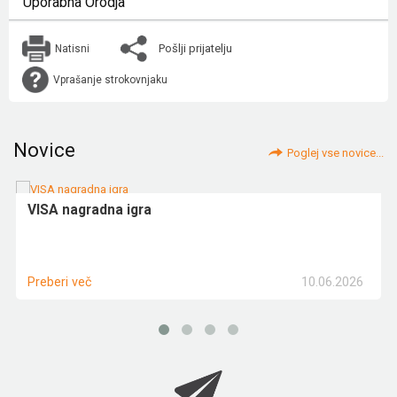
Uporabna Orodja
Pošlji prijatelju
Natisni
Vprašanje strokovnjaku
Novice
Poglej vse novice...
VISA nagradna igra
10.06.2026
Preberi več