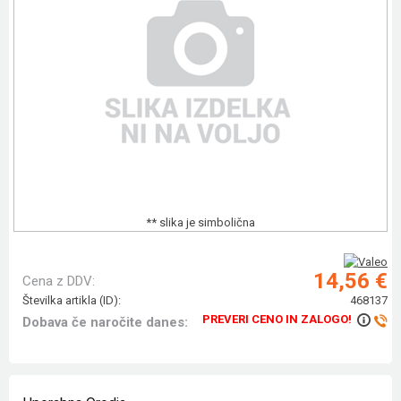
** slika je simbolična
14,56 €
Cena z DDV:
Številka artikla (ID):
468137
PREVERI CENO IN ZALOGO!
Dobava če naročite danes: