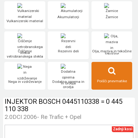
Akumulatorji
Žarnice
Vulkanizerski material
Čiščenje
Rezervni deli
Olja, maziva in tekočine
vetrobranskega stekla
Poišči pnevmatike
Nega in vzdrževanje
Dodatna oprema in
orodja
INJEKTOR BOSCH 0445110338 = 0 445
110 338
2.0DCI 2006- Re Trafic + Opel
Zadnji kosi