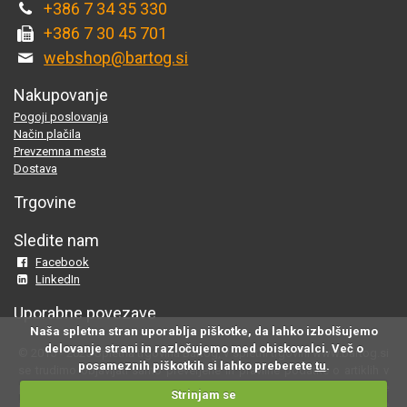
+386 7 34 35 330
+386 7 30 45 701
webshop@bartog.si
Nakupovanje
Pogoji poslovanja
Način plačila
Prevzemna mesta
Dostava
Trgovine
Sledite nam
Facebook
LinkedIn
Uporabne povezave
Naša spletna stran uporablja piškotke, da lahko izbolšujemo
delovanje strani in razločujemo med obiskovalci. Več o
© 2015 - 2025 Spletna trgovina Bartog, v spletni trgovini www.bartog.si
posameznih piškotkih si lahko preberete
tu
.
se trudimo objavljati samo preverjene in pravilne podatke o artiklih v
ponudbi; če na naši strani odkrijete neresnične oziroma neustrezne
Strinjam se
informacije, nam to prosimo sporočite na
webshop@bartog.si
. Slike