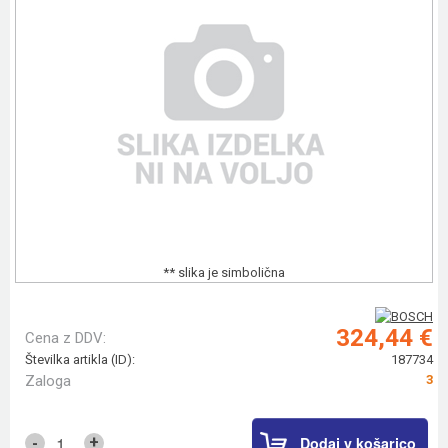
** slika je simbolična
324,44 €
Cena z DDV:
Številka artikla (ID):
187734
Zaloga
3
Dodaj v košarico
+
-