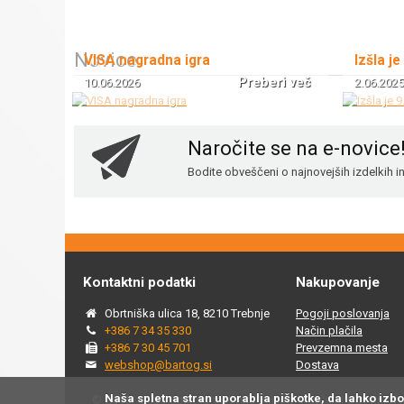
Novice
VISA nagradna igra
Izšla je
Preberi več
10.06.2026
2.06.2025
Naročite se na e-novice
Bodite obveščeni o najnovejših izdelkih 
Kontaktni podatki
Nakupovanje
Obrtniška ulica 18, 8210 Trebnje
Pogoji poslovanja
+386 7 34 35 330
Način plačila
+386 7 30 45 701
Prevzemna mesta
webshop@bartog.si
Dostava
Naša spletna stran uporablja piškotke, da lahko izb
© 2015 - 2025 Spletna trgovina Bartog, v spletni trgovini ww