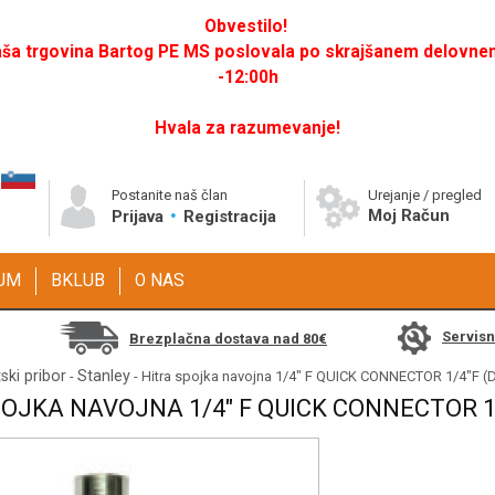
Obvestilo!
a trgovina Bartog PE MS poslovala po skrajšanem delovnem 
-12:00h
Hvala za razumevanje!
Postanite naš član
Urejanje / pregled
Moj Račun
Prijava
Registracija
GUM
BKLUB
O NAS
Servis
Brezplačna dostava nad 80€
ki pribor
Stanley
-
- Hitra spojka navojna 1/4" F QUICK CONNECTOR 1/4"F 
OJKA NAVOJNA 1/4" F QUICK CONNECTOR 1/