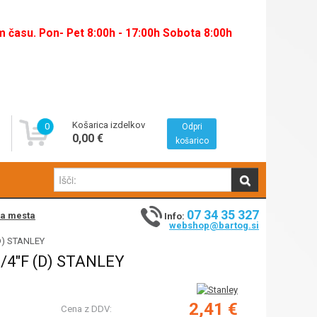
času. Pon- Pet 8:00h - 17:00h Sobota 8:00h
Košarica izdelkov
0
Odpri
0,00 €
košarico
07 34 35 327
na mesta
Info:
webshop@bartog.si
(D) STANLEY
4"F (D) STANLEY
2,41 €
Cena z DDV: