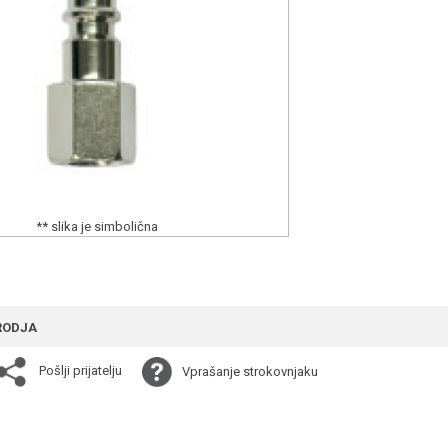
** slika je simbolična
RODJA
Pošlji prijatelju
Vprašanje strokovnjaku