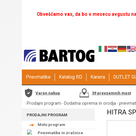
Obveščamo vas, da bo v mesecu avgustu naš
Pnevmatike
Katalog RD
Kariera
OUTLET 
Varen nakup
39 prevzemnih mest
Prodajni program
Dodatna oprema in orodja
pnevmats
-
-
HITRA SP
PRODAJNI PROGRAM
Moto program
Pnevmatike in zračnice