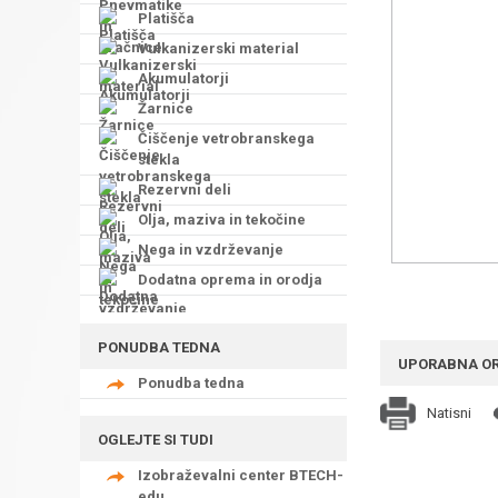
Platišča
Vulkanizerski material
Akumulatorji
Žarnice
Čiščenje vetrobranskega
stekla
Rezervni deli
Olja, maziva in tekočine
Nega in vzdrževanje
Dodatna oprema in orodja
PONUDBA TEDNA
UPORABNA O
Ponudba tedna
Natisni
OGLEJTE SI TUDI
Izobraževalni center BTECH-
edu