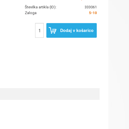
Številka artikla (ID):
333061
Zaloga
5-10
Dodaj v košarico