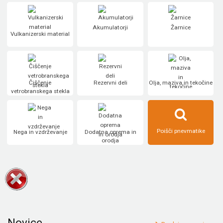
Akumulatorji
Žarnice
Vulkanizerski material
Čiščenje
Rezervni deli
Olja, maziva in tekočine
vetrobranskega stekla
Poišči pnevmatike
Nega in vzdrževanje
Dodatna oprema in
orodja
Novice