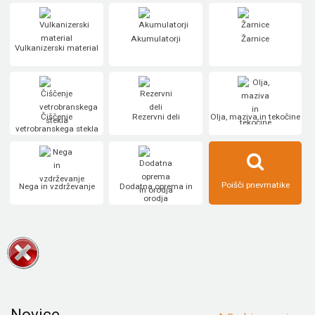
Akumulatorji
Žarnice
Vulkanizerski material
Čiščenje
Rezervni deli
Olja, maziva in tekočine
vetrobranskega stekla
Poišči pnevmatike
Nega in vzdrževanje
Dodatna oprema in
orodja
Novice