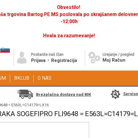
Obvestilo!
a trgovina Bartog PE MS poslovala po skrajšanem delovnem 
-12:00h
Hvala za razumevanje!
Postanite naš član
Urejanje / pregled
Moj Račun
Prijava
Registracija
GUM
BKLUB
O NAS
Servis
Brezplačna dostava nad 80€
FLI9648 = E563L=C14179=LX16
RAKA SOGEFIPRO FLI9648 = E563L=C14179=