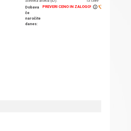
Številka artikla (ID):
131389
PREVERI CENO IN ZALOGO!
Dobava
če
naročite
danes: