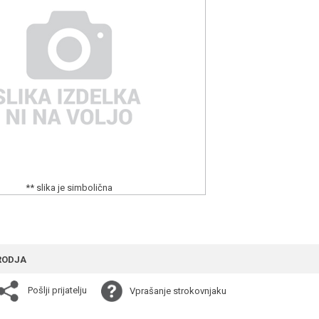
** slika je simbolična
RODJA
Pošlji prijatelju
Vprašanje strokovnjaku