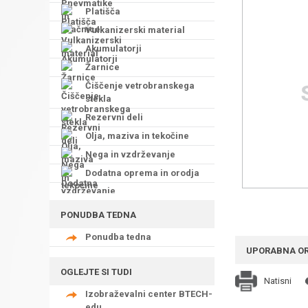
Platišča
Vulkanizerski material
Akumulatorji
Žarnice
Čiščenje vetrobranskega
stekla
Rezervni deli
Olja, maziva in tekočine
Nega in vzdrževanje
Dodatna oprema in orodja
PONUDBA TEDNA
Ponudba tedna
UPORABNA O
OGLEJTE SI TUDI
Natisni
Izobraževalni center BTECH-
edu