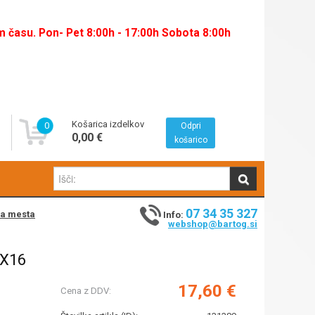
času. Pon- Pet 8:00h - 17:00h Sobota 8:00h
Košarica izdelkov
0
Odpri
0,00 €
košarico
07 34 35 327
na mesta
Info:
webshop@bartog.si
LX16
17,60 €
Cena z DDV: