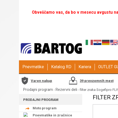
Obveščamo vas, da bo v mesecu avgustu naš
Pnevmatike
Katalog RD
Kariera
OUTLET 
Varen nakup
39 prevzemnih mest
Prodajni program
Rezervni deli
-
- filter zraka Sogefipro 
FILTER Z
PRODAJNI PROGRAM
Moto program
Pnevmatike in zračnice