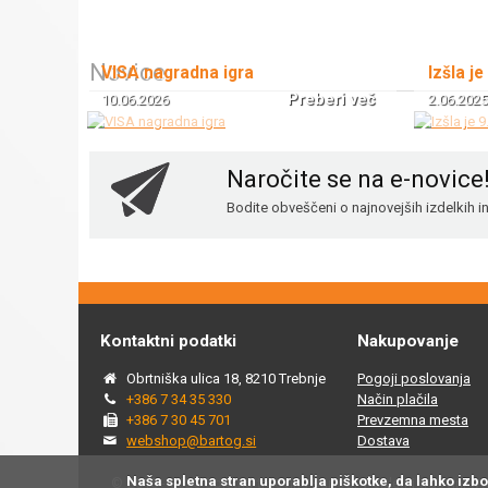
Novice
VISA nagradna igra
Izšla je
Preberi več
10.06.2026
2.06.2025
Naročite se na e-novice
Bodite obveščeni o najnovejših izdelkih 
Kontaktni podatki
Nakupovanje
Obrtniška ulica 18, 8210 Trebnje
Pogoji poslovanja
+386 7 34 35 330
Način plačila
+386 7 30 45 701
Prevzemna mesta
webshop@bartog.si
Dostava
Naša spletna stran uporablja piškotke, da lahko izb
© 2015 - 2025 Spletna trgovina Bartog, v spletni trgovini ww