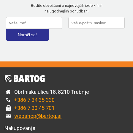
Bodite obveščeni o najnovejših izdelkih in
najugodnejših ponudbah!
Obrtniška ulica 18, 8210 Trebnje
+386 7 34 35 330
+386 7 30 45 701
webshop@bartog.si
Nakupovanje