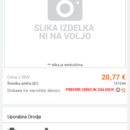
** slika je simbolična
20,77 €
Cena z DDV:
Številka artikla (ID):
131349
PREVERI CENO IN ZALOGO!
Dobava če naročite danes:
Uporabna Orodja